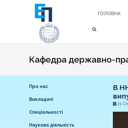
Skip
ЗНАЙТИ
to
ГОЛОВНА
content
Кафедра державно-пра
В Н
Про нас
вип
Викладачі
21 Сі
Спеціальності
Наукова діяльність