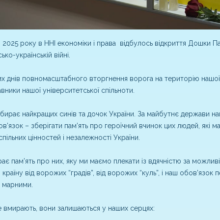
я 2025 року в ННІ економіки і права відбулось відкриття Дошки Па
ько-українській війні.
х днів повномасштабного вторгнення ворога на територію нашої краї
вники нашої університетської спільноти.
абирає найкращих синів та дочок України. За майбутнє держави наш
в’язок – зберігати пам’ять про героїчний вчинок цих людей, які ма
спільних цінностей і незалежності України.
ає пам’ять про них, яку ми маємо плекати із вдячністю за можли
 країну від ворожих “градів”, від ворожих “куль”, і наш обов’язок
 марними.
е вмирають, вони залишаються у наших серцях: