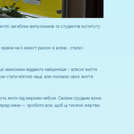
м’яті загиблих випускників та студентів інституту
ни на її захист разом зі всіма , стали і
і захисники віддають найцінніше – власні життя.
ли стати елітою нації, але поклали своє життя
вість жити під мирним небом. Своїми грудьми вони
 перед ними — зробити все, щоб ці тисячні жертви