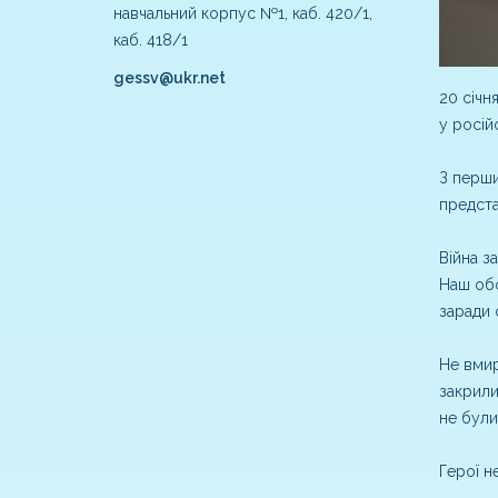
навчальний корпус №1, каб. 420/1,
каб. 418/1
gessv@ukr.net
20 січн
у російс
З перши
предста
Війна з
Наш обо
заради 
Не вмир
закрили
не були
Герої н