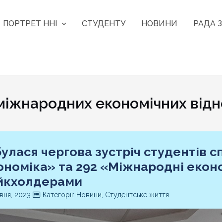
ПОРТРЕТ ННІ
СТУДЕНТУ
НОВИНИ
РАДА З
міжнародних економічних від
булася чергова зустріч студентів с
ономіка» та 292 «Міжнародні еконо
йкхолдерами
вня, 2023
Категорії: Новини, Студентське життя