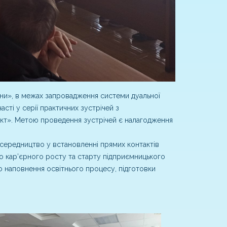
ини», в межах запровадження системи дуальної
асті у серії практичних зустрічей з
т». Метою проведення зустрічей є налагодження
посередництво у встановленні прямих контактів
го кар’єрного росту та старту підприємницького
о наповнення освітнього процесу, підготовки