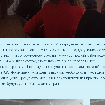
и спеціальностей «Економіка» та «Міжнародні економічні віднос
в ННІ економіки і права ЧНУ ім. Б. Хмельницького, долучилися до уч
вниками агропромислового холдингу «Миронівський хлібопродук
ації між Університетом, студентами та бізнес-середовищем.
 місія проєкту – інформування студентів про відкриті вакансії, 
 з ЗВО, формування у студентів навичок, необхідних для успішно
 Напрацьовані результати можна використовувати для практичног
в, які будуть успішними на ринку праці.