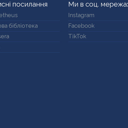
сні посилання
Ми в соц. мережа
etheus
Instagram
ва бібліотека
Facebook
era
TikTok
a