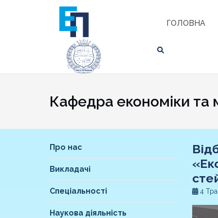
Skip
ЗНАЙТИ
to
ГОЛОВНА
content
Кафедра економіки та 
Від
Про нас
«Ек
Викладачі
сте
Спеціальності
4 Тра
Наукова діяльність