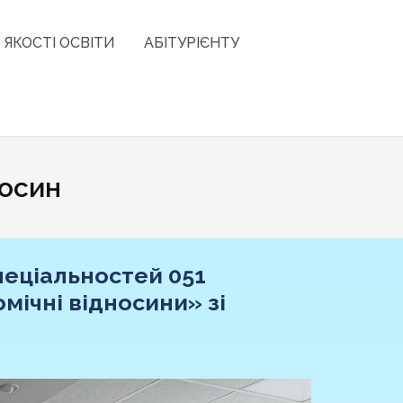
 ЯКОСТІ ОСВІТИ
АБІТУРІЄНТУ
носин
пеціальностей 051
мічні відносини» зі