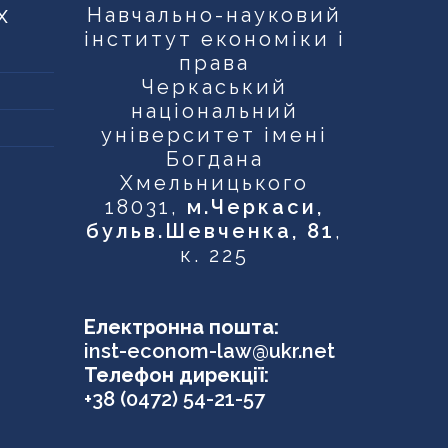
х
Навчально-науковий
інститут економіки і
права
Черкаський
національний
університет імені
Богдана
Хмельницького
18031,
м.Черкаси,
бульв.Шевченка, 81
,
к. 225
Електронна пошта:
inst-econom-law@ukr.net
Телефон дирекції:
+38 (0472) 54-21-57