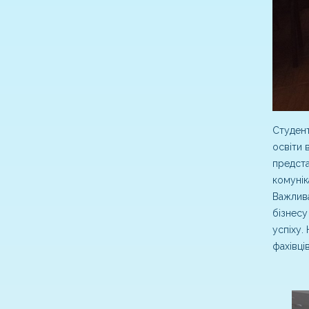
Студент
освіти 
предста
комунік
Важлива
бізнесу
успіху.
фахівці