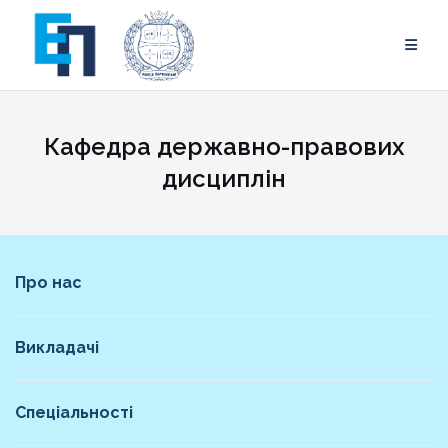
Skip
to
content
Кафедра державно-правових
дисциплін
Про нас
Викладачі
Спеціальності