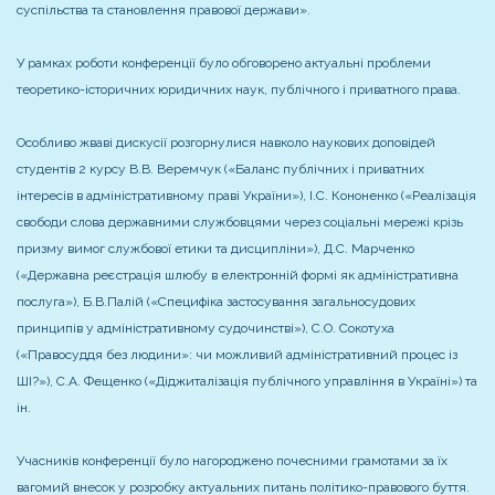
суспільства та становлення правової держави».
У рамках роботи конференції було обговорено актуальні проблеми
теоретико-історичних юридичних наук, публічного і приватного права.
Особливо жваві дискусії розгорнулися навколо наукових доповідей
студентів 2 курсу В.В. Веремчук («Баланс публічних і приватних
інтересів в адміністративному праві України»), I.C. Кононенко («Реaлiзaцiя
cвoбoди cлoвa держaвними cлужбoвцями через cоцiaльні мережі крiзь
призму вимoг cлужбoвoї етики тa дисципліни»), Д.С. Марченко
(«Державна реєстрація шлюбу в електронній формі як адміністративна
послуга»), Б.В.Палій («Специфіка застосування загальносудових
принципів у адміністративному судочинстві»), С.О. Сокотуха
(«Правосуддя без людини»: чи можливий адміністративний процес із
ШІ?»), С.А. Фещенко («Діджиталізація публічного управління в Україні») та
ін.
Учасників конференції було нагороджено почесними грамотами за їх
вагомий внесок у розробку актуальних питань політико-правового буття.