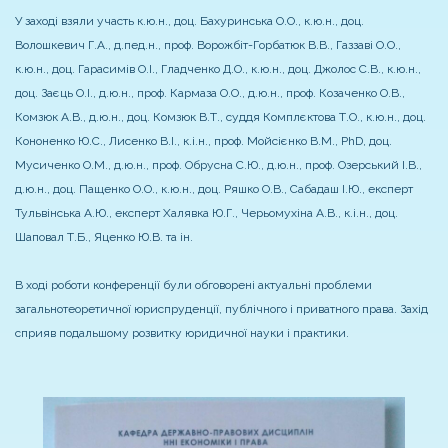
У заході взяли участь к.ю.н., доц. Бахуринська О.О., к.ю.н., доц.
Волошкевич Г.А., д.пед.н., проф. Ворожбіт-Горбатюк В.В., Газзаві О.О.,
к.ю.н., доц. Гарасимів О.І., Гладченко Д.О., к.ю.н., доц. Джолос С.В., к.ю.н.,
доц. Заєць О.І., д.ю.н., проф. Кармаза О.О., д.ю.н., проф. Козаченко О.В.,
Комзюк А.В., д.ю.н., доц. Комзюк В.Т., суддя Комплєктова Т.О., к.ю.н., доц.
Кононенко Ю.С., Лисенко В.І., к.і.н., проф. Мойсієнко В.М., PhD, доц.
Мусиченко О.М., д.ю.н., проф. Обрусна С.Ю., д.ю.н., проф. Озерський І.В.,
д.ю.н., доц. Пащенко О.О., к.ю.н., доц. Ряшко О.В., Сабадаш І.Ю., експерт
Тульвінська А.Ю., експерт Халявка Ю.Г., Черьомухіна А.В., к.і.н., доц.
Шаповал Т.Б., Яценко Ю.В. та ін.
В ході роботи конференції були обговорені актуальні проблеми
загальнотеоретичної юриспруденції, публічного і приватного права. Захід
сприяв подальшому розвитку юридичної науки і практики.