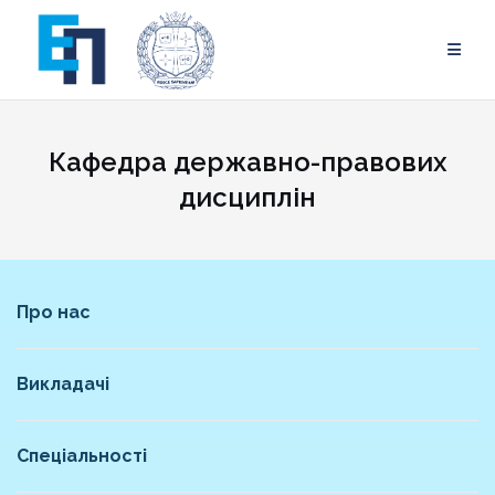
Skip
to
content
Кафедра державно-правових
дисциплін
Про нас
Викладачі
Спеціальності