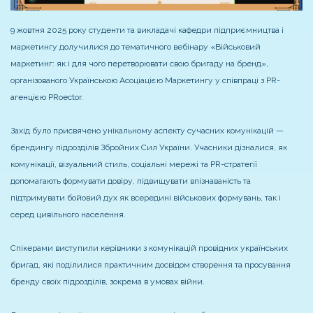
9 жовтня 2025 року студенти та викладачі кафедри підприємництва і
маркетингу долучилися до тематичного вебінару «Військовий
маркетинг: як і для чого перетворювати свою бригаду на бренд»,
організованого Українською Асоціацією Маркетингу у співпраці з PR-
агенцією PRoector.
Захід було присвячено унікальному аспекту сучасних комунікацій —
брендингу підрозділів Збройних Сил України. Учасники дізналися, як
комунікації, візуальний стиль, соціальні мережі та PR-стратегії
допомагають формувати довіру, підвищувати впізнаваність та
підтримувати бойовий дух як всередині військових формувань, так і
серед цивільного населення.
Спікерами виступили керівники з комунікацій провідних українських
бригад, які поділилися практичним досвідом створення та просування
бренду своїх підрозділів, зокрема в умовах війни.