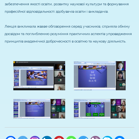
забезпечення якості освіти, розвитку наукової культури та формування
професійної відповідальності здобувачів освіти і викладачів.
Лекція викликала жваве обговорення серед учасників, сприяла обміну
досвідом та поглибленню розуміння практичних аспектів упровадження
принципів академічної доброчесності в освітню та наукову діяльність.