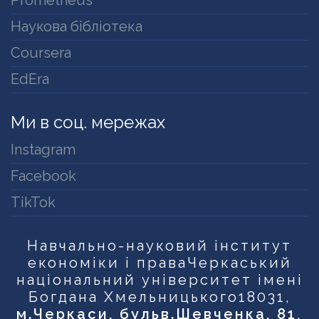
Prometheus
Наукова бібліотека
Coursera
EdEra
Ми в соц. мережах
Instagram
Facebook
TikTok
Навчально-науковий інститут
економіки і права
Черкаський
національний університет імені
Богдана Хмельницького
18031,
м.Черкаси, бульв.Шевченка, 81
,