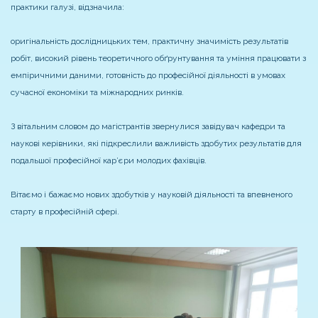
практики галузі, відзначила:
оригінальність дослідницьких тем, практичну значимість результатів
робіт, високий рівень теоретичного обґрунтування та уміння працювати з
емпіричними даними, готовність до професійної діяльності в умовах
сучасної економіки та міжнародних ринків.
З вітальним словом до магістрантів звернулися завідувач кафедри та
наукові керівники, які підкреслили важливість здобутих результатів для
подальшої професійної кар’єри молодих фахівців.
Вітаємо і бажаємо нових здобутків у науковій діяльності та впевненого
старту в професійній сфері.