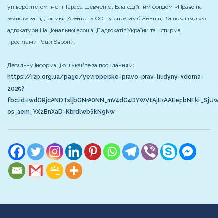
університетом імені Тараса Шевченка, Благодійним фондом «Право на
захист» за підтримки Агентства ООН у справах біженців, Вищою школою
адвокатури Національної асоціації адвокатів України та чотирма
проєктами Ради Європи.
Детальну інформацію шукайте за посиланням:
https://r2p.org.ua/page/yevropeiske-pravo-prav-liudyny-vdoma-
2025?
fbclid=IwdGRjcANDTsljbGNrA0NN_mV4dG4DYWVtAjExAAEepbNFkiI_Sj
os_aem_YX2BnXaD-Kbrdlwb6kN9Nw