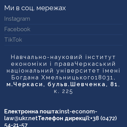
Ми в соц. мережах
Instagram
Facebook
TikTok
Навчально-науковий інститут
економіки і права
Черкаський
національний університет імені
Богдана Хмельницького
18031,
м.Черкаси, бульв.Шевченка, 81
,
к. 225
Електронна пошта:
inst-econom-
law@ukr.net
Телефон дирекції:
+38 (0472)
54-21-57