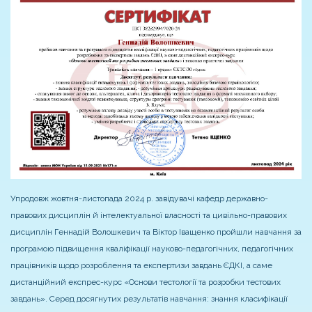
Упродовж жовтня-листопада 2024 р. завідувачі кафедр державно-
правових дисциплін й інтелектуальної власності та цивільно-правових
дисциплін Геннадій Волошкевич та Віктор Іващенко пройшли навчання за
програмою підвищення кваліфікації науково-педагогічних, педагогічних
працівників щодо розроблення та експертизи завдань ЄДКІ, а саме
дистанційний експрес-курс «Основи тестології та розробки тестових
завдань». Серед досягнутих результатів навчання: знання класифікації