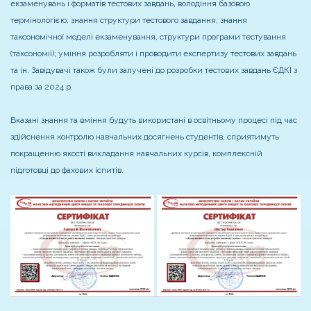
екзаменувань і форматів тестових завдань, володіння базовою
термінологією; знання структури тестового завдання; знання
таксономічної моделі екзаменування, структури програми тестування
(таксономії); уміння розробляти і проводити експертизу тестових завдань
та ін. Завідувачі також були залучені до розробки тестових завдань ЄДКІ з
права за 2024 р.
Вказані знання та вміння будуть використані в освітньому процесі під час
здійснення контролю навчальних досягнень студентів, сприятимуть
покращенню якості викладання навчальних курсів, комплексній
підготовці до фахових іспитів.