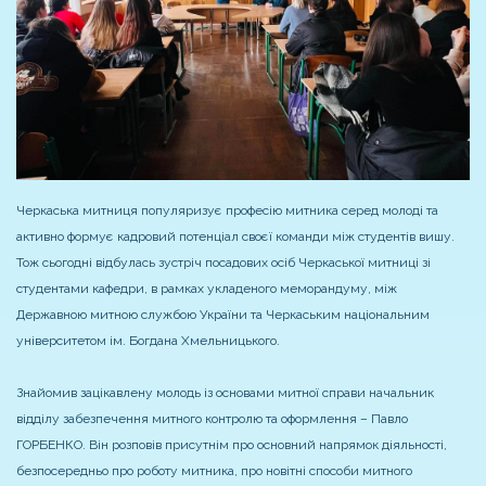
Черкаська митниця популяризує професію митника серед молоді та
активно формує кадровий потенціал своєї команди між студентів вишу.
Тож сьогодні відбулась зустріч посадових осіб Черкаської митниці зі
студентами кафедри, в рамках укладеного меморандуму, між
Державною митною службою України та Черкаським національним
університетом ім. Богдана Хмельницького.
Знайомив зацікавлену молодь із основами митної справи начальник
відділу забезпечення митного контролю та оформлення – Павло
ГОРБЕНКО. Він розповів присутнім про основний напрямок діяльності,
безпосередньо про роботу митника, про новітні способи митного