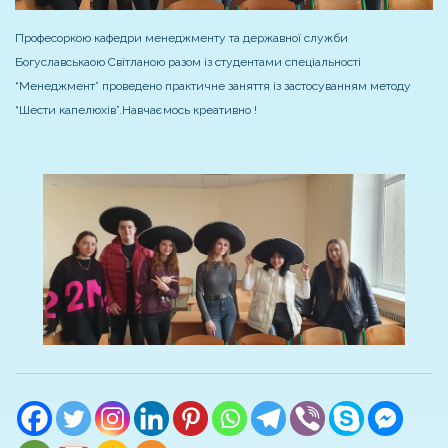
Професоркою кафедри менеджменту та державної служби
Богуславськаою Світланою разом із студентами спеціальності
“Менеджмент” проведено практичне заняття із застосуванням методу
“Шести капелюхів”.
Навчаємось креативно !