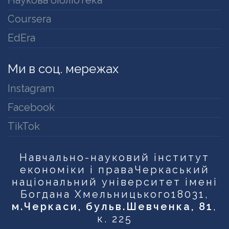
Наукова бібліотека
Coursera
EdEra
Ми в соц. мережах
Instagram
Facebook
TikTok
Навчально-науковий інститут
економіки і права
Черкаський
національний університет імені
Богдана Хмельницького
18031,
м.Черкаси, бульв.Шевченка, 81
,
к. 225