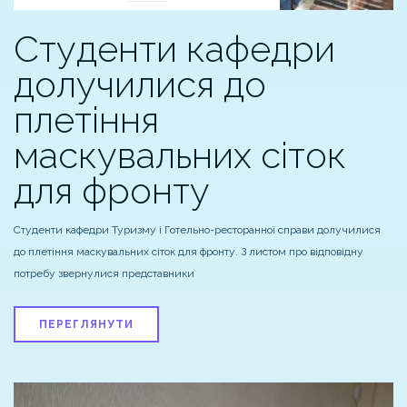
Студенти кафедри
долучилися до
плетіння
маскувальних сіток
для фронту
Студенти кафедри Туризму і Готельно-ресторанної справи долучилися
до плетіння маскувальних сіток для фронту. З листом про відповідну
потребу звернулися представники
ПЕРЕГЛЯНУТИ