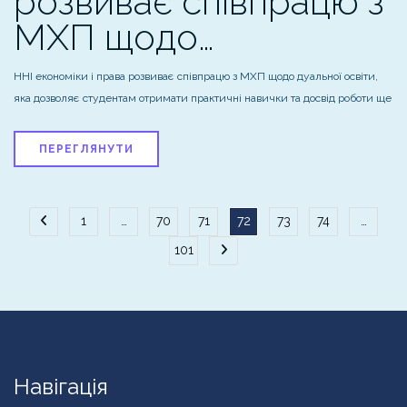
розвиває співпрацю з
МХП щодо…
ННІ економіки і права розвиває співпрацю з МХП щодо дуальної освіти,
яка дозволяє студентам отримати практичні навички та досвід роботи ще
ПЕРЕГЛЯНУТИ
Пагінація
1
…
70
71
72
73
74
…
101
записів
Навігація