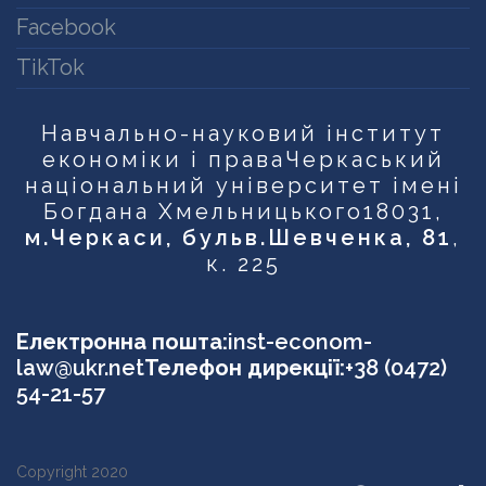
Facebook
TikTok
Навчально-науковий інститут
економіки і права
Черкаський
національний університет імені
Богдана Хмельницького
18031,
м.Черкаси, бульв.Шевченка, 81
,
к. 225
Електронна пошта:
inst-econom-
law@ukr.net
Телефон дирекції:
+38 (0472)
54-21-57
Copyright 2020