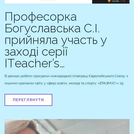
Професорка
Богуславська С.І.
прийняла участь у
заході серії
IТeacher’s…
В рамках роботи програми міжнародної співпраці Європейського Союзу з
іншими країнами світу у сфері освіти, молоді та спорту «ЕРАЗМУС+» 19
ПЕРЕГЛЯНУТИ