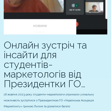
НОВИНИ
Онлайн зустріч та
інсайти для
студентів-
маркетологів від
Президентки ГО…
16 жовтня 2023 року студенти-маркетологи отримали унікальну
можливість зустрітися з Президенткою ГО «Українська Асоціація
Маркетингу» Іриною Лилик та дізнатися багато