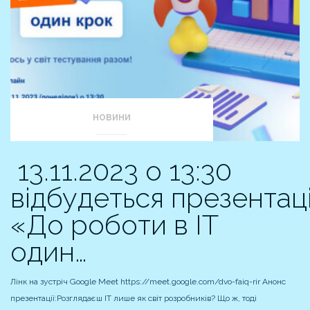
НОВИНИ
13.11.2023 о 13:30
відбудеться презентац
«До роботи в ІТ
один…
Лінк на зустріч Google Meet https://meet.google.com/dvo-faiq-rir Анонс
презентації:Розглядаєш ІТ лише як світ розробників? Що ж, тоді