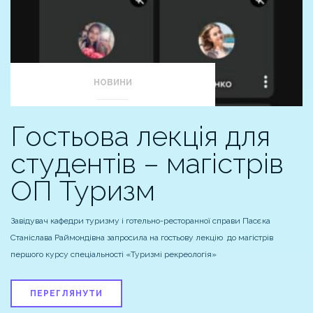
НОВИНИ
Гостьова лекція для
студентів – магістрів
ОП Туризм
Завідувач кафедри туризму і готельно-ресторанної справи Пасєка
Станіслава Раймондівна запросила на гостьову лекцію до магістрів
першого курсу спеціальності «Туризмі рекреологія»
ПЕРЕГЛЯНУТИ