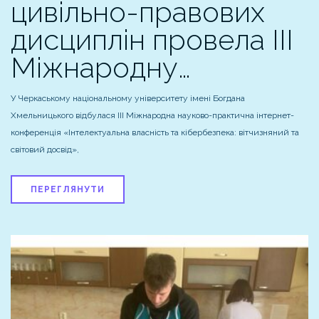
цивільно-правових
дисциплін провела IІІ
Міжнародну…
У Черкаському національному університету імені Богдана
Хмельницького відбулася IІІ Міжнародна науково-практична інтернет-
конференція «Інтелектуальна власність та кібербезпека: вітчизняний та
світовий досвід»,
ПЕРЕГЛЯНУТИ