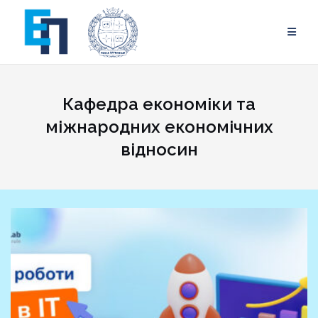
Skip
to
content
Кафедра економіки та
міжнародних економічних
відносин