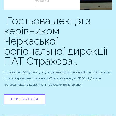
НОВИНИ
Гостьова лекція з
керівником
Черкаської
регіональної дирекції
ПАТ Страхова…
8 листопада 2023 року для здобувачів спеціальності «Фінанси, банківська
справа, страхування та фондовий ринок» кафедри ЕПОА відбулася
гостьова лекція з керівником Черкаської регіональної
ПЕРЕГЛЯНУТИ