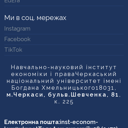
EdEra
Ми в соц. мережах
Instagram
Facebook
TikTok
Навчально-науковий інститут
економіки і права
Черкаський
національний університет імені
Богдана Хмельницького
18031,
м.Черкаси, бульв.Шевченка, 81
,
к. 225
Електронна пошта:
inst-econom-