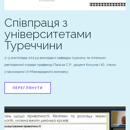
НОВИНИ
Співпраця з
університетами
Туреччини
2-3 листопада 2023 р.викладачі кафедри туризму та готельно-
ресторанної справи професор Пасєка С.Р., доцент Кочума І.Ю., стали
учасниками VI Міжнародного конгресу
ПЕРЕГЛЯНУТИ