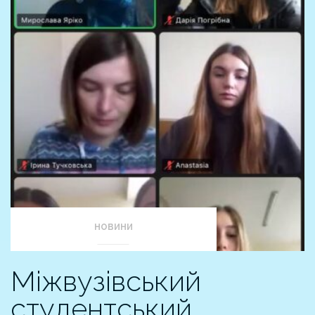
НОВИНИ
Міжвузівський
студентський