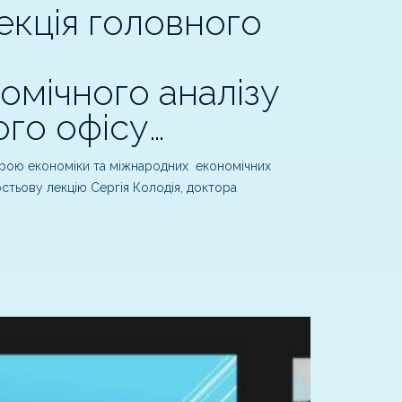
екція головного
мічного аналізу
го офісу…
дрою економіки та міжнародних економічних
стьову лекцію Сергія Колодія, доктора