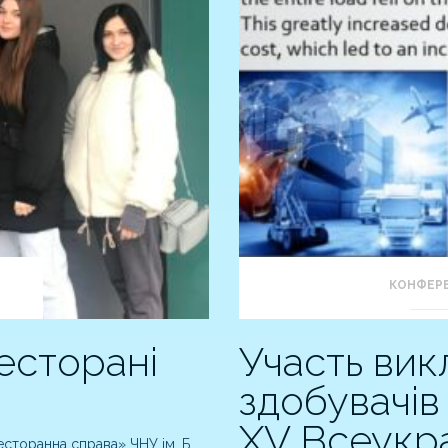
КОНФЕРЕ
ресторані
Участь вик
здобувачі
XV Всеукра
есторанна справа» ЧНУ ім. Б.