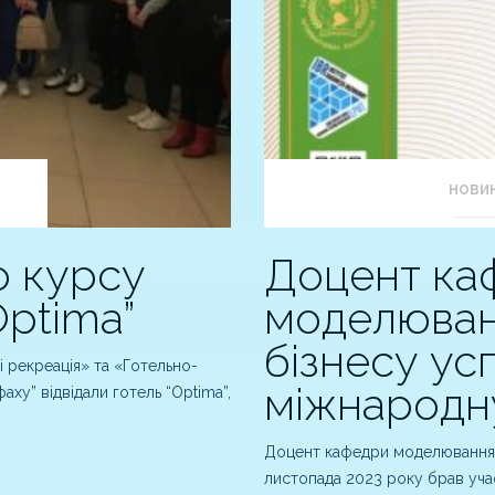
НОВИ
о курсу
Доцент ка
Оptima”
моделюван
бізнесу у
 рекреація» та «Готельно-
міжнародн
ху” відвідали готель “Optima”,
Доцент кафедри моделювання е
листопада 2023 року брав уча