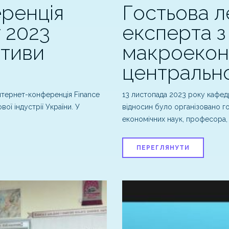
ренція
Гостьова л
y 2023
експерта з
ктиви
макроеконо
центрально
нтернет-конференція Finance
13 листопада 2023 року кафе
вої індустрії України. У
відносин було організовано го
економічних наук, професора,
ПЕРЕГЛЯНУТИ