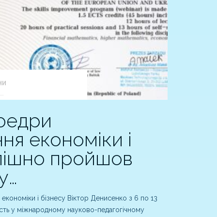
НИ
федри
ня економіки і
спішно пройшов
у…
кономіки і бізнесу Віктор Денисенко з 6 по 13
сть у міжнародному науково-педагогічному