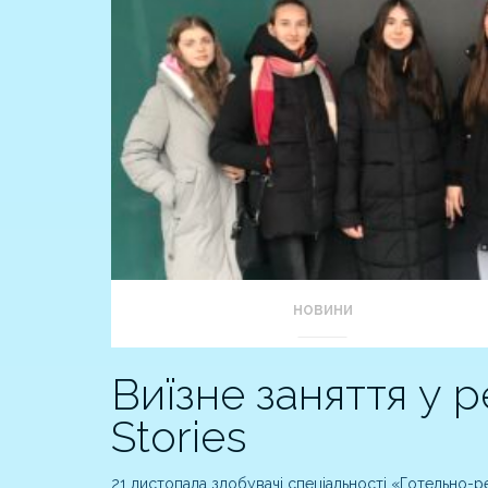
НОВИНИ
Виїзне заняття у 
Storiеs
21 листопада здобувачі спеціальності «Готельно-р