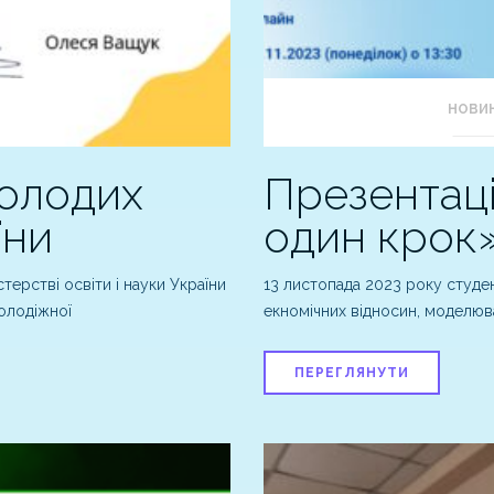
НОВИ
молодих
Презентаці
їни
один крок»
терстві освіти і науки України
13 листопада 2023 року студе
молодіжної
екномічних відносин, моделюв
ПЕРЕГЛЯНУТИ