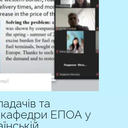
НЦІЇ
ладачів та
в кафедри ЕПОА у
їнській…