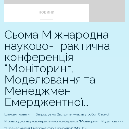
НОВИНИ
Сьома Міжнародна
науково-практична
конференція
“Моніторинг,
Моделювання та
Менеджмент
Емерджентної…
Шановні колеги! Запрошуємо Вас взяти участь у роботі Сьомої
Міжнародної науково-практичної конференції “Моніторинг, Моделювання
та Менеджмент Емерджентної Економіки” (М3Е2 –