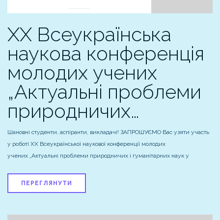
XХ Всеукраїнська
наукова конференція
молодих учених
„Актуальні проблеми
природничих…
Шановні студенти, аспіранти, викладачі! ЗАПРОШУЄМО Вас узяти участь
у роботі XХ Всеукраїнської наукової конференції молодих
учених „Актуальні проблеми природничих і гуманітарних наук у
ПЕРЕГЛЯНУТИ