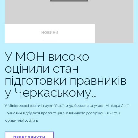
НОВИНИ
У МОН високо
оцінили стан
підготовки правників
у Черкаському…
У Міністерстві освіти і науки України 30 березня за участі Міністра Лілії
Гриневич відбулася презентація аналітичного дослідження «Стан
юридичної освіти в
ПЕРЕГЛЯНУТИ