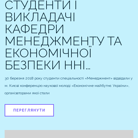
СТУДЕНТИ І
ВИКЛАДАЧІ
КАФЕДРИ
МЕНЕДЖМЕНТУ ТА
ЕКОНОМІЧНОЇ
БЕЗПЕКИ ННІ…
30 березня 2018 року студенти спеціальності «Менеджмент» відвідали у
м. Києві конференцію наукової молоді «Економічне майбутнє України»,
організаторами якої стали
ПЕРЕГЛЯНУТИ