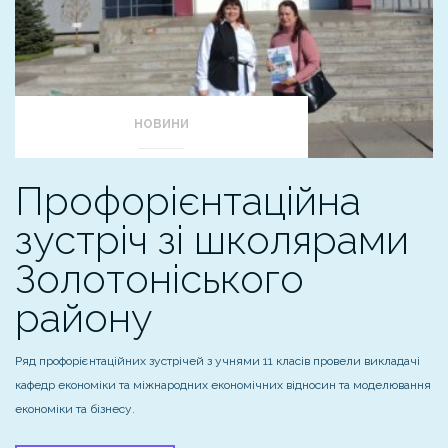
НОВИНИ
Профорієнтаційна
зустріч зі школярами
Золотоніського
району
Ряд профорієнтаційних зустрічей з учнями 11 класів провели викладачі
кафедр економіки та міжнародних економічних відносин та моделювання
економіки та бізнесу.