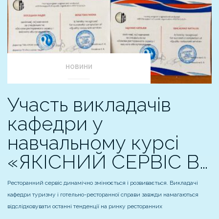
НОВИНИ
Участь викладачів
кафедри у
навчальному курсі
«ЯКІСНИЙ СЕРВІС В…
Ресторанний сервіс динамічно змінюється і розвивається. Викладачі
кафедри туризму і готельно-ресторанної справи завжди намагаються
відслідковувати останні тенденції на ринку ресторанних