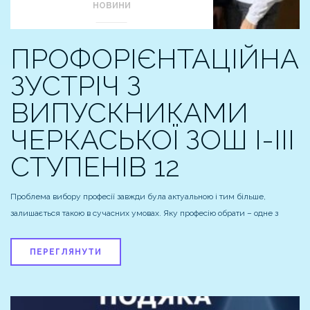
НОВИНИ
ПРОФОРІЄНТАЦІЙНА
ЗУСТРІЧ З
ВИПУСКНИКАМИ
ЧЕРКАСЬКОЇ ЗОШ I-III
СТУПЕНІВ 12
Проблема вибору професії завжди була актуальною і тим більше,
залишається такою в сучасних умовах. Яку професію обрати – одне з
ПЕРЕГЛЯНУТИ