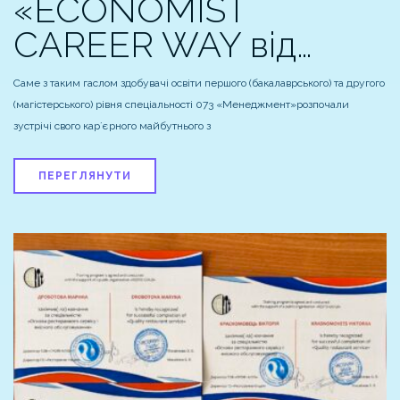
«ECONOMIST
CAREER WAY від…
Саме з таким гаслом здобувачі освіти першого (бакалаврського) та другого
(магістерського) рівня спеціальності 073 «Менеджмент»розпочали
зустрічі свого карʼєрного майбутнього з
ПЕРЕГЛЯНУТИ