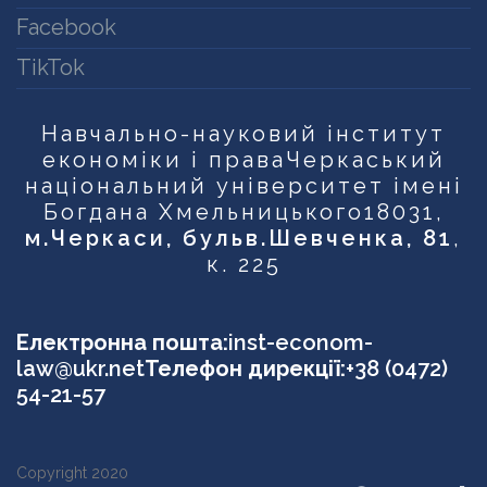
Facebook
TikTok
Навчально-науковий інститут
економіки і права
Черкаський
національний університет імені
Богдана Хмельницького
18031,
м.Черкаси, бульв.Шевченка, 81
,
к. 225
Електронна пошта:
inst-econom-
law@ukr.net
Телефон дирекції:
+38 (0472)
54-21-57
Copyright 2020