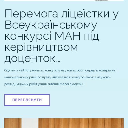
Перемога ліцеїстки у
Всеукраїнському
конкурсі МАН під
керівництвом
доценток…
Одним з найпотужніших конкурсів наукових робіт серед школярів на
національному рівні по праву вважається конкурс-захист науково-
дослідницьких робіт учнів-членів Малої академії
ПЕРЕГЛЯНУТИ