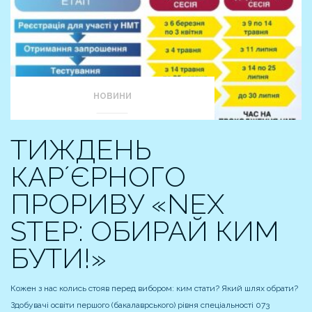
НОВИНИ
ТИЖДЕНЬ
КАРʼЄРНОГО
ПРОРИВУ «NEX
STEP: ОБИРАЙ КИМ
БУТИ!»
Кожен з нас колись стояв перед вибором: ким стати? Який шлях обрати?
Здобувачі освіти першого (бакалаврського) рівня спеціальності 073