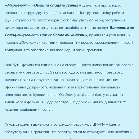
«Маркетинг», «Облік та оподаткування»
дізналися про історію
створення, структуру, функції та завдання Центру, специфіку роботи
адміністраторів та реєстраторів. Особливу увагу спікери, заступники
директора департаменту надання адміністративних послуг
Волошин Ігор
Володимирович
та
Царук Павло Михайлович,
приділяли ролі новітніх
інформаційно-комунікаційних технологій у процесі вдосконалення якості
врядування та забезпечення взаємодії влади і громадян.
Майбутні фахівці дізналися, що на сьогодні Центр надає понад 180 послуг,
серед яких реєстрація суб’єктів господарської діяльності, реєстрація
речових прав на нерухоме майно, реєстрація місця проживання,
оформлення довіреності, надання права користування земельною
ділянкою для забудови та інші. Особливу зацікавленість у студентів
викликала інформація щодо реєстрації підприємницької діяльності та
надання соціальних послуг.
Також студенти дізналися про ще одну структуру ЦНАПу – Центр
обслуговування громадян, де реєструються та отримують всю необхідну