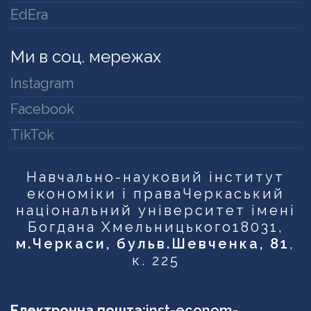
EdEra
Ми в соц. мережах
Instagram
Facebook
TikTok
Навчально-науковий інститут
економіки і права
Черкаський
національний університет імені
Богдана Хмельницького
18031,
м.Черкаси, бульв.Шевченка, 81
,
к. 225
Електронна пошта:
inst-econom-