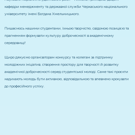
кафедри менеджменту та державної служби Черкаського національного
університету імені Богдана Хмельницького.
Пишаємось нашими студентами, їхньою творчістю, свідомою позицією та
прагненням формувати культуру доброчесності в академічному
середовищі!
Щиро дякуємо організаторам конкурсу та колегам за підтримку
молодіжних ініціатив, створення простору для творчості й розвитку
академічної доброчесності серед студентської молоді. Саме такі проєкти
надихають молодь бути активною, відповідальною та впевнено крокувати
до професійного успіху.