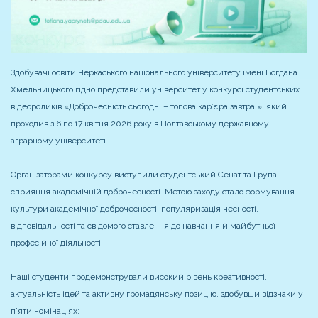
Здобувачі освіти Черкаського національного університету імені Богдана
Хмельницького гідно представили університет у конкурсі студентських
відеороликів «Доброчесність сьогодні – топова кар’єра завтра!», який
проходив з 6 по 17 квітня 2026 року в Полтавському державному
аграрному університеті.
Організаторами конкурсу виступили студентський Сенат та Група
сприяння академічній доброчесності. Метою заходу стало формування
культури академічної доброчесності, популяризація чесності,
відповідальності та свідомого ставлення до навчання й майбутньої
професійної діяльності.
Наші студенти продемонстрували високий рівень креативності,
актуальність ідей та активну громадянську позицію, здобувши відзнаки у
п’яти номінаціях: