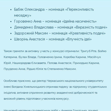
Бабяк Олександра – номінація «Переконливість
меседжу»
Горовенко Анна – номінація «Ідейна насиченість»
Демиденко Владислава – номінація «Виразність подачі»
Задорожній Максим – номінація «Креативність подачі»
Шворінь Анастасія – номінація «Влучність ідеї»
Також грамоти за активну участь у конкурсі отримали: Тригуб Ріта, Бойко
Катерина, Булах Влада, Головченко Ірина, Коробка Карина, Мосійчук
Юрій, Нашкородова Єлизавета, Попова Анастасія, Приходько Карина,
Пруденко Анна, Рідько Юлія та Степаненко Максим.
Особливо приємно, що ректор Черкаського національного університету
імені Богдана Хмельницького отримав подяку за підтримку студентських
ініціатив, активне сприяння розвитку академічної доброчесності та
високий рівень підготовки учасників конкурсу.
Науковий керівник студентських робіт – Анжела Гриліцька, доцент