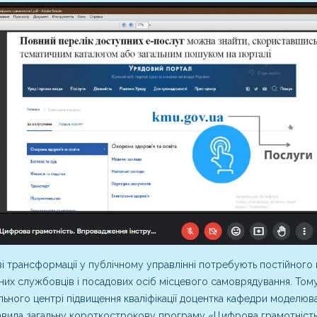
 трансформації у публічному управлінні потребують постійног
их службовців і посадових осіб місцевого самоврядування. Том
льного центрі підвищення кваліфікації доцентка кафедри моделюва
вила загальну короткострокову програму «Цифрова грамотність. 