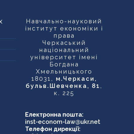
х
Навчально-науковий
інститут економіки і
права
Черкаський
національний
університет імені
Богдана
Хмельницького
18031,
м.Черкаси,
бульв.Шевченка, 81
,
к. 225
Електронна пошта:
inst-econom-law@ukr.net
Телефон дирекції: