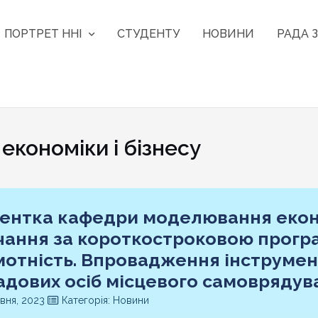
ПОРТРЕТ ННІ
СТУДЕНТУ
НОВИНИ
РАДА З
кономіки і бізнесу
ентка кафедри моделювання еконо
чання за короткостроковою прог
мотність. Впровадження інструмен
адових осіб місцевого самоврядув
вня, 2023
Категорія: Новини