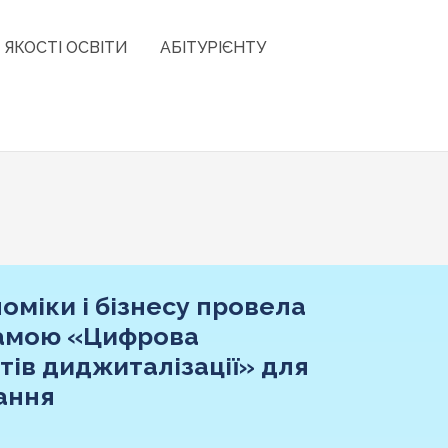
 ЯКОСТІ ОСВІТИ
АБІТУРІЄНТУ
міки і бізнесу провела
рамою «Цифрова
тів диджиталізації» для
ання