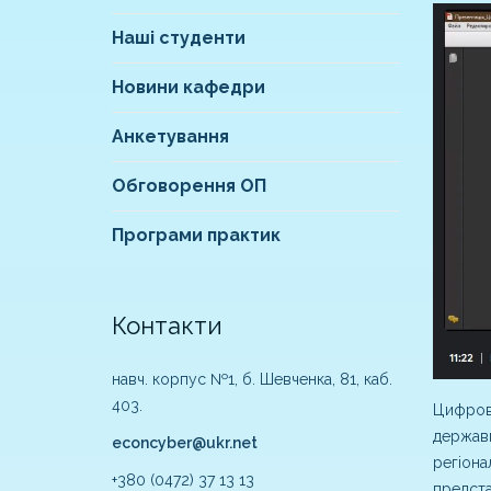
Наші студенти
Новини кафедри
Анкетування
Обговорення ОП
Програми практик
Контакти
навч. корпус №1, б. Шевченка, 81, каб.
403.
Цифрові
державн
econcyber@ukr.net
регіона
+380 (0472) 37 13 13
предста