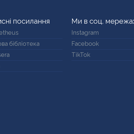
сні посилання
Ми в соц. мережа
etheus
Instagram
ва бібліотека
Facebook
era
TikTok
a