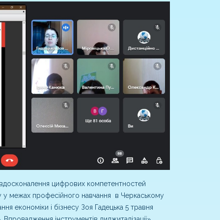
о вдосконалення цифрових компетентностей
у у межах професійного навчання в Черкаському
ння економіки і бізнесу Зоя Гадецька 5 травня
Впровадження інструментів диджиталізації»,