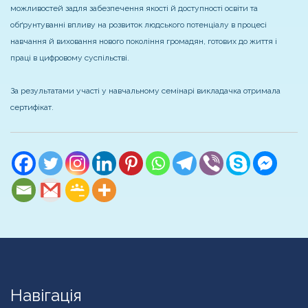
можливостей задля забезпечення якості й доступності освіти та
обґрунтуванні впливу на розвиток людського потенціалу в процесі
навчання й виховання нового покоління громадян, готових до життя і
праці в цифровому суспільстві.
За результатами участі у навчальному семінарі викладачка отримала
сертифікат.
Навігація