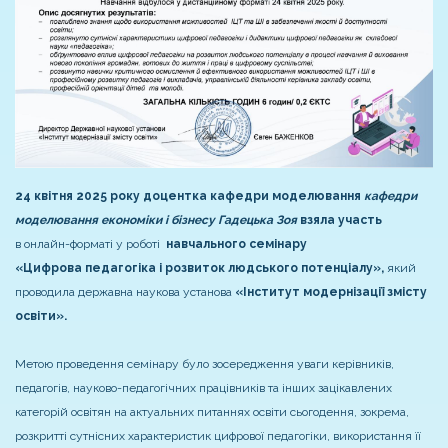
24 квітня 2025 року доцентка кафедри моделювання
кафедри
моделювання економіки і бізнесу
Гадецька Зоя
взяла участь
в онлайн-форматі у роботі
навчального
семінару
«Цифрова
педагогіка і розвиток людського потенціалу»,
який
проводила державна наукова установа
«Інститут модернізації змісту
освіти».
Метою проведення семінару було зосередження уваги керівників,
педагогів, науково-педагогічних працівників та інших зацікавлених
категорій освітян на актуальних питаннях освіти сьогодення, зокрема,
розкритті сутнісних характеристик цифрової педагогіки, використання її