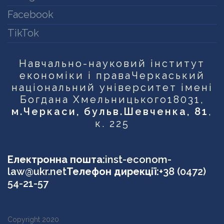
Facebook
TikTok
Навчально-науковий інститут
економіки і права
Черкаський
національний університет імені
Богдана Хмельницького
18031,
м.Черкаси, бульв.Шевченка, 81
,
к. 225
Електронна пошта:
inst-econom-
law@ukr.net
Телефон дирекції:
+38 (0472)
54-21-57
Copyright 2020