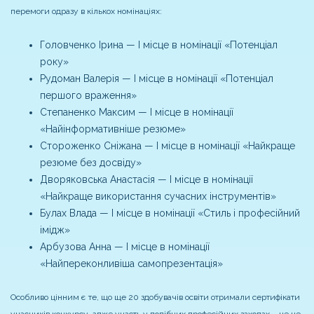
перемоги одразу в кількох номінаціях:
Головченко Ірина — І місце в номінації «Потенціал
року»
Рудоман Валерія — І місце в номінації «Потенціал
першого враження»
Степаненко Максим — І місце в номінації
«Найінформативніше резюме»
Стороженко Сніжана — І місце в номінації «Найкраще
резюме без досвіду»
Дворяковська Анастасія — І місце в номінації
«Найкраще використання сучасних інструментів»
Булах Влада — І місце в номінації «Стиль і професійний
імідж»
Арбузова Анна — І місце в номінації
«Найпереконливіша самопрезентація»
Особливо цінним є те, що ще 20 здобувачів освіти отримали сертифікати
учасників конкурсу, адже участь у подібних професійних заходах – це не