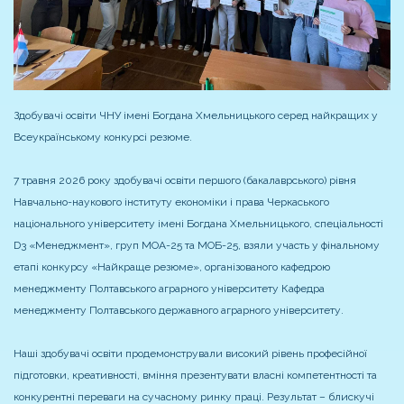
Здобувачі освіти ЧНУ імені Богдана Хмельницького серед найкращих у
Всеукраїнському конкурсі резюме.
7 травня 2026 року здобувачі освіти першого (бакалаврського) рівня
Навчально-наукового інституту економіки і права Черкаського
національного університету імені Богдана Хмельницького, спеціальності
D3 «Менеджмент», груп МОА-25 та МОБ-25, взяли участь у фінальному
етапі конкурсу «Найкраще резюме», організованого кафедрою
менеджменту Полтавського аграрного університету Кафедра
менеджменту Полтавського державного аграрного університету.
Наші здобувачі освіти продемонстрували високий рівень професійної
підготовки, креативності, вміння презентувати власні компетентності та
конкурентні переваги на сучасному ринку праці. Результат – блискучі