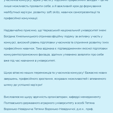
лише можливість проявити себе, а й важливий крок до формування
майбутньої кар’єри, розвитку soft skills, навичок самопрезентації та
професійної комунікації.
Надзвичайно приємно, що Черкаський національний університет імені
Богдана Хмельницького отримав офіційну подяку за активну участь у
конкурсі, високий рівень підготовки учасників та сприяння розвитку їхніх
професійних навичок. Така відзнака є підтвердженням якісної підготовки
конкурентоспроможних фахівців, здатних упевнено заявляти про себе
вже під час навчання в університеті.
Щиро вітаємо наших переможців та учасників конкурсу! Бажаємо нових
звершень, професійного зростання, яскравих можливостей і впевненого
шляху до успішної кар’єри!
Висловлюємо щиру вдячність організаторам, кафедрі менеджменту
Полтавського державного аграрного університету в особі Тетяна
Воронько-Невіднича Тетяни Воронько-Невідничої, д.е.н., проф,