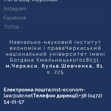
Instagram
Facebook
TikTok
Навчально-науковий інститут
економіки і права
Черкаський
національний університет імені
Богдана Хмельницького
18031,
м.Черкаси, бульв.Шевченка, 81
,
к. 225
Електронна пошта:
inst-econom-
law@ukr.net
Телефон дирекції:
+38 (0472)
54-21-57