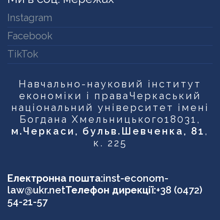
Instagram
Facebook
TikTok
Навчально-науковий інститут
економіки і права
Черкаський
національний університет імені
Богдана Хмельницького
18031,
м.Черкаси, бульв.Шевченка, 81
,
к. 225
Електронна пошта:
inst-econom-
law@ukr.net
Телефон дирекції:
+38 (0472)
54-21-57