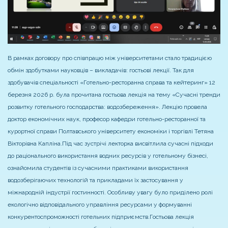
В рамках договору про співпрацю між університетами стало традицією
обмін здобутками науковців – викладачів: гостьові лекції. Так для
здобувачів спеціальності «Готельно-ресторанна справа та кейтеринг» 12
березня 2026 р. була прочитана гостьова лекція на тему «Сучасні тренди
розвитку готельного господарства: водозбереження». Лекцію провела
доктор економічних наук, професор кафедри готельно-ресторанної та
курортної справи Полтавського університету економіки і торгівлі Тетяна
Вікторівна Капліна.
Під час зустрічі лекторка висвітлила сучасні підходи
до раціонального використання водних ресурсів у готельному бізнесі,
ознайомила студентів із сучасними практиками використання
водозберігаючих технологій та прикладами їх застосування у
міжнародній індустрії гостинності. Особливу увагу було приділено ролі
екологічно відповідального управління ресурсами у формуванні
конкурентоспроможності готельних підприємств.
Гостьова лекція