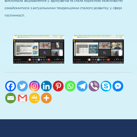
викликала зацікавлення у здобувачів та стала корисною можливістю
ознайомитися з актуальними тенденціями сталого розвитку у сфері
гостинності.