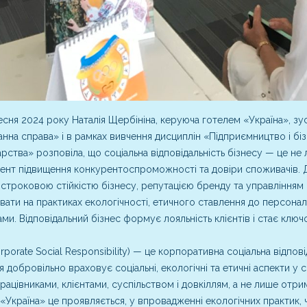
есня 2024 року Наталія Щербініна, керуюча готелем «Україна», зус
нна справа» і в рамках вивчення дисциплін «Підприємництво і біз
рства» розповіла, що соціальна відповідальність бізнесу — це не 
ент підвищення конкурентоспроможності та довіри споживачів. 
остроковою стійкістю бізнесу, репутацією бренду та управлінням
вати на практиках екологічності, етичного ставлення до персоналу
ми. Відповідальний бізнес формує лояльність клієнтів і стає ключ
rporate Social Responsibility) — це корпоративна соціальна відпові
я добровільно враховує соціальні, екологічні та етичні аспекти у с
рацівниками, клієнтами, суспільством і довкіллям, а не лише отр
«Україна» це проявляється, у впровадженні екологічних практик, 