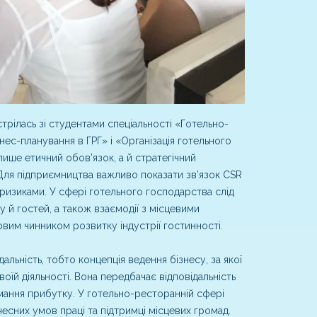
трілась зі студентами спеціальності «Готельно-
нес-планування в ГРГ» і «Організація готельного
лише етичний обов’язок, а й стратегічний
Для підприємництва важливо показати зв’язок CSR
 ризиками. У сфері готельного господарства слід
 й гостей, а також взаємодії з місцевими
овим чинником розвитку індустрії гостинності.
дальність, тобто концепція ведення бізнесу, за якої
воїй діяльності. Вона передбачає відповідальність
имання прибутку. У готельно-ресторанній сфері
чесних умов праці та підтримці місцевих громад.