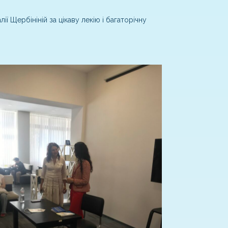
ї Щербініній за цікаву лекію і багаторічну