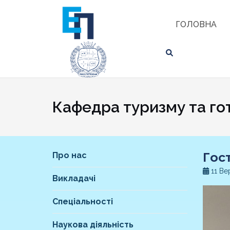
Skip
ЗНАЙТИ
to
ГОЛОВНА
content
Кафедра туризму та го
Гос
Про нас
11 Ве
Викладачі
Спеціальності
Наукова діяльність