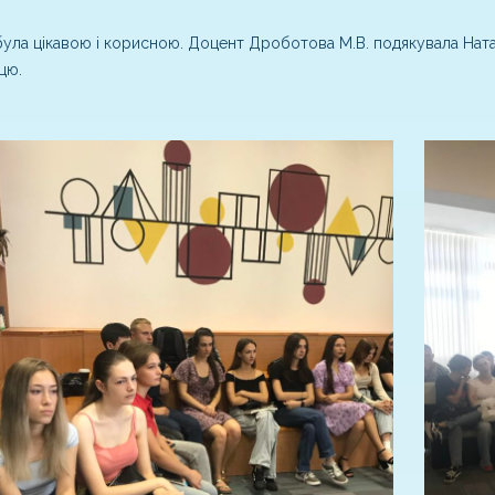
була цікавою і корисною. Доцент Дроботова М.В. подякувала Наталі
цю.