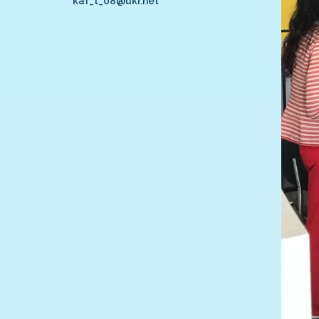
kaf_t_08@ukr.net