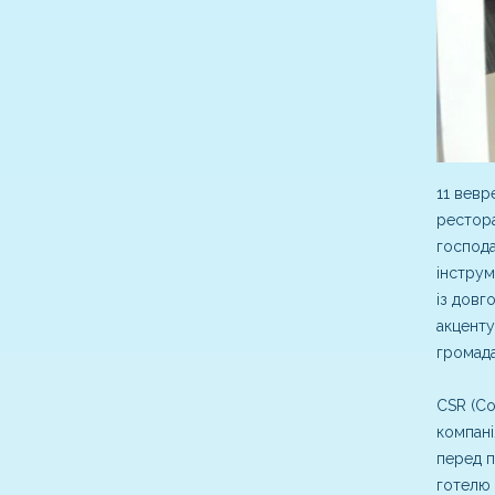
11 вевр
рестора
господа
інструм
із довг
акценту
громада
CSR (Co
компані
перед п
готелю 