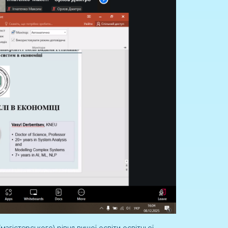
агістерського) рівня вищої освіти освітньої