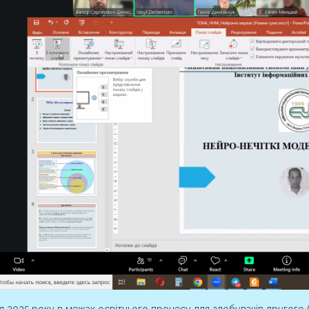
я 2025 року в межах освітнього процесу для здобувачів другого (м