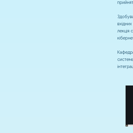
прийнят
Здобува
вхідних
лекція 
кіберне
Кафедра
система
інтегра