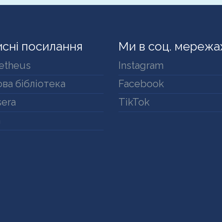
сні посилання
Ми в соц. мережа
etheus
Instagram
ва бібліотека
Facebook
era
TikTok
a