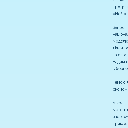
програм
«Нейро-
Запроше
націона
моделюв
діяльно
та бага
Вадима 
кіберне
Темою л
економі
У ході 
методів
застосу
приклад