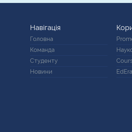
Навігація
Кори
Головна
Prom
Команда
Науко
Студенту
Cours
Новини
EdEr