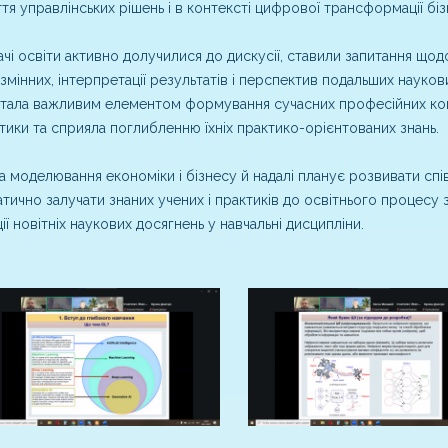
тя управлінських рішень і в контексті цифрової трансформації біз
чі освіти активно долучилися до дискусії, ставили запитання щ
 змінних, інтерпретації результатів і перспектив подальших науков
стала важливим елементом формування сучасних професійних ком
тики та сприяла поглибленню їхніх практико-орієнтованих знань.
 моделювання економіки і бізнесу й надалі планує розвивати спі
тично залучати знаних учених і практиків до освітнього процесу з
ції новітніх наукових досягнень у навчальні дисципліни.