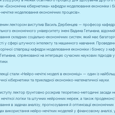
и «Економічна кібернетика» кафедри моделювання економіки і біз
нечітке моделювання економічних процесів».
ним лектором виступив Василь Дербенцев — професор кафедри 
льного економічного університету імені Вадима Гетьмана, відомий 
ання складних соціально-економічних систем, який має багаторіч
сті у сфері штучного інтелекту та машинного навчання. Проведення
торічної співпраці кафедри моделювання економіки і бізнесу з ка
Гетьмана, спрямованої на інтеграцію сучасних наукових підходів у
тики.
екції стали «Нейро-нечіткі моделі в економіці» — один із найбіл
чної кібернетики та прикладної економіко-математичної науки.
виступу лектор ґрунтовно розкрив теоретико-методичні засади ней
 нечіткої логіки та штучних нейронних мереж, а також продемон
вання в задачах аналізу, прогнозування й оптимізації економічни
ах використання нейро-нечітких моделей у фінансовому аналізі, 