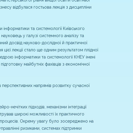
несу відбулася гостьова лекція з дисципліни
інформатики та системології Київського
науковець у галузі системного аналізу та
ний досвід науково-дослідної й практичної
 цієї лекції стало ще одним результатом плідної
федрою інформатики та системології КНЕУ імені
 підготовку майбутніх фахівців з економічної
ьш перспективних напрямів розвитку сучасної
ро-нечітких підходів, механізми інтеграції
стрував широкі можливості їх практичного
х процесів. Окрему увагу було зосереджено на
управлінні ризиками, системах підтримки