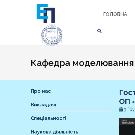
Skip
ЗНАЙТИ
to
ГОЛОВНА
content
Кафедра моделювання е
Гос
Про нас
ОП 
Викладачі
9 Гру
Спеціальності
Наукова діяльність