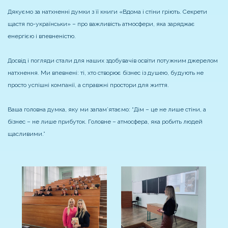
Дякуємо за натхненні думки з її книги «Вдома і стіни гріють. Секрети
щастя по-українськи» – про важливість атмосфери, яка заряджає
енергією і впевненістю.
Досвід і погляди стали для наших здобувачів освіти потужним джерелом
натхнення. Ми впевнені: ті, хто створює бізнес із душею, будують не
просто успішні компанії, а справжні простори для життя.
Ваша головна думка, яку ми запам’ятаємо: “Дім – це не лише стіни, а
бізнес – не лише прибуток. Головне – атмосфера, яка робить людей
щасливими.”