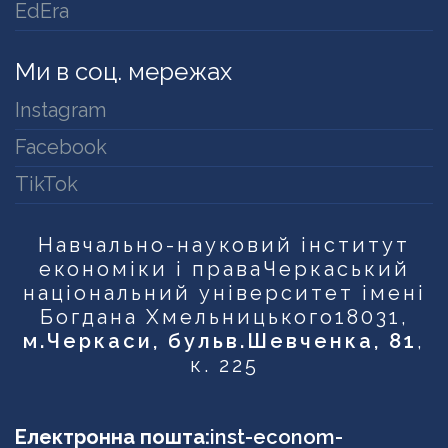
EdEra
Ми в соц. мережах
Instagram
Facebook
TikTok
Навчально-науковий інститут
економіки і права
Черкаський
національний університет імені
Богдана Хмельницького
18031,
м.Черкаси, бульв.Шевченка, 81
,
к. 225
Електронна пошта:
inst-econom-