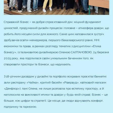
Справжній бізнес – як добре спроєктований дім: міцний фундамент
цінностей, продуманий дизайн процесів і головне – атмосфера довіри, що
робить його місцем сили для кожного. Саме цим наповнилася зустріч
здобувачів освіти-менеджерів, першого (бакалаврського) рівня, ННІ
економіки та права, в рамках розгляду тематик з дисципліни «Етика
бізнесу», із талановитою дизайнеркою Оленою САЛТАНОВОЮ, 24 березня
2025 року, яка поділилася своїм унікальним баченням того, як
створювати простори та бізнеси, що надихають.
З 18-річним досвідом у дизайні та портфоліо яскравих проєктів (банкетні
зали ресторану «Чайка», критий басейн «Рівервуд», квітковий магазин
«Денфлор»), пані Олена, не лише розповіла про естетику простору, а й
наголосила на важливості етики та довіри у будь-якій справі. Бізнес – це
більше, ніж цифри та стратегії. Це місце, де люди відчувають комфорт,
підтримку та гармонію.