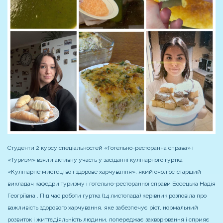
Студенти 2 курсу спеціальностей «Готельно-ресторанна справа» і
«Туризм» взяли активну участь у засіданні кулінарного гуртка
«Кулінарне мистецтво і здорове харчування», який очолює старший
викладач кафедри туризму і готельно-ресторанної справи Босецька Надія
Геогріївна . Під час роботи гуртка (14 листопада) керівник розповіла про
важливість здорового харчування, яке забезпечує ріст, нормальний
розвиток і життєдіяльність людини, попереджає захворювання і сприяє