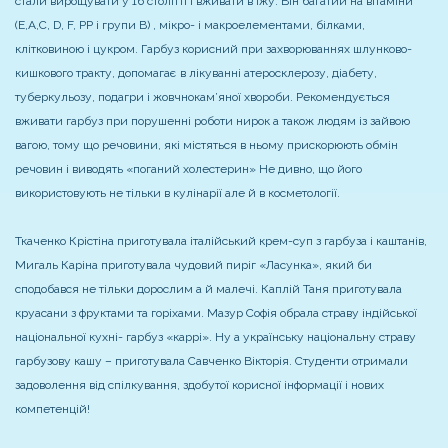
стали вирощувати у 16 столітті і вживати в їжу. Він багатий на вітаміни
(Е,А,C, D, F, PP і групи В) , мікро- і макроелементами, білками,
клітковиною і цукром. Гарбуз корисний при захворюваннях шлунково-
кишкового тракту, допомагає в лікуванні атеросклерозу, діабету,
туберкульозу, подагри і жовчнокам’яної хвороби. Рекомендується
вживати гарбуз при порушенні роботи нирок а також людям із зайвою
вагою, тому що речовини, які містяться в ньому прискорюють обмін
речовин і виводять «поганий холестерин» Не дивно, що його
використовують не тільки в кулінарії але й в косметології.
Ткаченко Крістіна приготувала італійський крем-суп з гарбуза і каштанів,
Мигаль Каріна приготувала чудовий пиріг «Ласунка», який би
сподобався не тільки дорослим а й малечі. Каплій Таня приготувала
круасани з фруктами та горіхами. Мазур Софія обрала страву індійської
національної кухні- гарбуз «каррі». Ну а українську національну страву
гарбузову кашу – приготувала Савченко Вікторія. Студенти отримали
задоволення від спілкування, здобутої корисної інформації і нових
компетенцій!