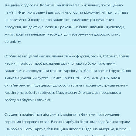
зміцненню здоров’я. Корисна їжа допомагає мисленню, покращенню
пам’яті, фізичного стану і дає сили на спорт та різноманітні ігри, впливає
на позитивний настрій; про важливість вживання різноманітних
продуктів, які дають усі поживні речовини: білки, вітаміни, вуглеводи,
жири, воду та мінерали, необхідні для збереження здорового стану
організму.
Особливе місце займає вживання свіжих фруктів, овочів, бобових, злаків,
насіння, горіхів… І щоб вживання фруктів і овочів було приємним,
важливим є застосування техніки карвінгу (різблення овочів і фруктів), що
вивчали учасники гуртка . Чайка Констянтин, служить у ЗСУ, але в
онлайн-режимі під’єднався до роботи гуртка і продемонстрував техніку
карвінгу на роботі з гарбузом. Мазуркевич Олександра представила
роботу з яблуком і овочами.
Студенти поділилися цікавими історіями та фактами приготування
корисних і здорових страв. В сезон гарбузів багатьом сподобалися страви
і вироби з нього. Гарбуз, батьківщина якого є Південна Америка, в Україні