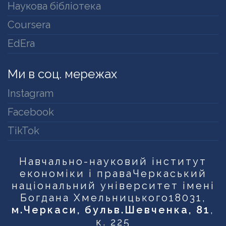
Наукова бібліотека
Coursera
EdEra
Ми в соц. мережах
Instagram
Facebook
TikTok
Навчально-науковий інститут
економіки і права
Черкаський
національний університет імені
Богдана Хмельницького
18031,
м.Черкаси, бульв.Шевченка, 81
,
к. 225