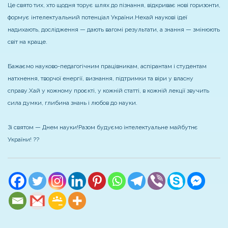
Це свято тих, хто щодня торує шлях до пізнання, відкриває нові горизонти,
формує інтелектуальний потенціал України.
Нехай наукові ідеї
надихають, дослідження — дають вагомі результати, а знання — змінюють
світ на краще.
Бажаємо науково-педагогічним працівникам, аспірантам і студентам
натхнення, творчої енергії, визнання, підтримки та віри у власну
справу.
Хай у кожному проєкті, у кожній статті, в кожній лекції звучить
сила думки, глибина знань і любов до науки.
Зі святом — Днем науки!
Разом будуємо інтелектуальне майбутнє
України! ??