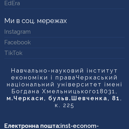
EdEra
Ми в соц. мережах
Instagram
Facebook
TikTok
Навчально-науковий інститут
економіки і права
Черкаський
національний університет імені
Богдана Хмельницького
18031,
м.Черкаси, бульв.Шевченка, 81
,
к. 225
Електронна пошта:
inst-econom-