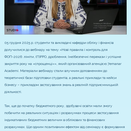
05 грудня 2025 р. студенти та викладачі кафедри обліку і фінансів
долучилися до вебінару на тему «Нові правила і контроль для
ФОП-2026: ліміти, (П)РРО, дроблення, (не)безпечні перекази і успішне
закриття року на «спрощенці»», який організований агенцією 7emanar
Academi. Матеріали вебінару стали влучним доповненням до
теоретичної бази підготовки студентів, а реальні приклади та кейси
бізнесу – прикладом застосування знань в реалній підприємницькій
діяльності.
Так, ще до початку бюджетного року, здобувачі освіти мали змогу
побачити на реальних ситуаціях і розрахунках процеси застосування
індикативних бюджетних величин в облікових та фінансових
розрахунках. Ще одним позитивним ефектом від семінару є формування