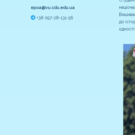
націона
epoa@vu.cdu.edu.ua
Вишиван
+38 097-28-131-56
до істо
єдності