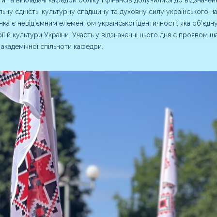
льну єдність, культурну спадщину та духовну силу українського н
ка є невід’ємним елементом української ідентичності, яка об’єдну
рії й культури України. Участь у відзначенні цього дня є проявом 
 академічної спільноти кафедри.