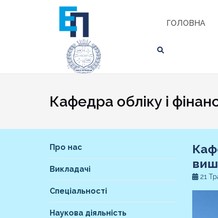
Skip
ЗНАЙТИ
to
ГОЛОВНА
content
Кафедра обліку і фінанс
Каф
Про нас
виш
Викладачі
21 Тр
Спеціальності
Наукова діяльність