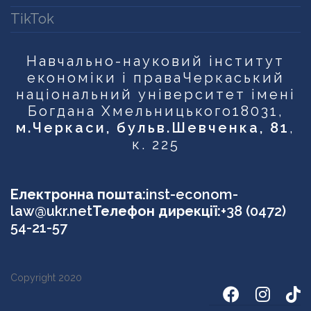
TikTok
Навчально-науковий інститут
економіки і права
Черкаський
національний університет імені
Богдана Хмельницького
18031,
м.Черкаси, бульв.Шевченка, 81
,
к. 225
Електронна пошта:
inst-econom-
law@ukr.net
Телефон дирекції:
+38 (0472)
54-21-57
Copyright 2020