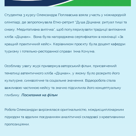
Студентка 3 курсу Олександра Поплавська взяла участь у міжнародній
олімпіаді, де запропонувала Етно-ретрит “Душа Діцмана: ритуал тиші та
смаку. Медитативна випічка”, щоб популяризувати традиції випікання
хліба «Діцман». Вона була нагороджена сертифікатом в номінації «За
кращий практичний кейс». Керівником проєкту була доцент кафедри
туризму і готельно-ресторанної справи Інна Кочума.
Особливу увагу журі привернув авторський фільм, присвячений
тематиці автентичного хліба «Діцман», у якому було розкрито його
культурне, символічне та соціальне значення. Відеоробота стала
важливою частиною кейсу та значно підсилила його концептуальну
глибину.
Посилання на фільм
Робота Олександри вирізнялася оригінальністю, міждисциплінарним
підходом та вдалим поєднанням аналітичної складової з креативними
пропозиціями.