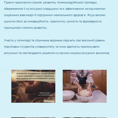
Проєкт одночасно сприяє розвитку Александрійської громади,
збереженню її культурної спадщини та є ефективним інструментом
соціальної взаємодії й підтримки ментального здоров’я. Журі високо
оцінило його за інноваційність, практичну цінність та відповідність
принципам сталого розвитку.
Участь у олімпіаді та отримана відзнака свідчать про високий рівень
підготовки студентів університету та їхню здатність пропонувати
актуальні та нестандартні рішення сучасних соціокультурних викликів.