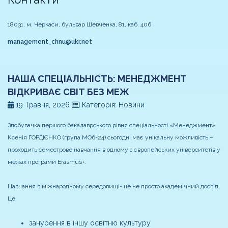
18031, м. Черкаси, бульвар Шевченка, 81, каб. 406
management_chnu@ukr.net
НАША СПЕЦІАЛЬНІСТЬ: МЕНЕДЖМЕНТ
ВІДКРИВАЄ СВІТ БЕЗ МЕЖ
19 Травня, 2026
Категорія: Новини
Здобувачка першого бакалаврського рівня спеціальності «Менеджмент»
Ксенія ГОРДІЄНКО (група МОб-24) сьогодні має унікальну можливість –
проходить семестрове навчання в одному з європейських університетів у
межах програми Erasmus+.
Навчання в міжнародному середовищі- це не просто академічний досвід.
Це:
занурення в іншу освітню культуру