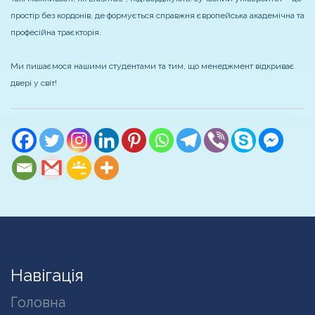
простір без кордонів, де формується справжня європейська академічна та
професійна траєкторія.
Ми пишаємося нашими студентами та тим, що менеджмент відкриває
двері у світ!
Навігація
Головна