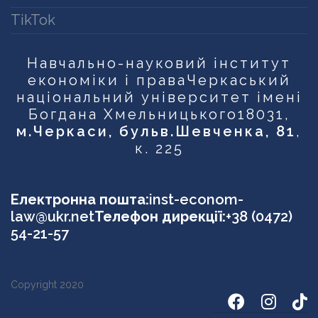
TikTok
Навчально-науковий інститут
економіки і права
Черкаський
національний університет імені
Богдана Хмельницького
18031,
м.Черкаси, бульв.Шевченка, 81
,
к. 225
Електронна пошта:
inst-econom-
law@ukr.net
Телефон дирекції:
+38 (0472)
54-21-57
Copyright 2020