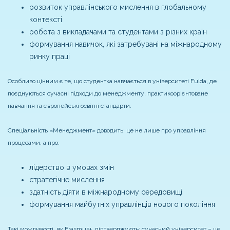
розвиток управлінського мислення в глобальному
контексті
робота з викладачами та студентами з різних країн
формування навичок, які затребувані на міжнародному
ринку праці
Особливо цінним є те, що студентка навчається в університеті Fulda, де
поєднуються сучасні підходи до менеджменту, практикоорієнтоване
навчання та європейські освітні стандарти.
Спеціальність «Менеджмент» доводить: це не лише про управління
процесами, а про:
лідерство в умовах змін
стратегічне мислення
здатність діяти в міжнародному середовищі
формування майбутніх управлінців нового покоління
Такі можливості, як Erasmus+, підтверджують: сучасний університет – це