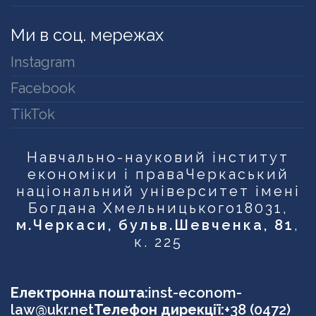
Ми в соц. мережах
Instagram
Facebook
TikTok
Навчально-науковий інститут
економіки і права
Черкаський
національний університет імені
Богдана Хмельницького
18031,
м.Черкаси, бульв.Шевченка, 81
,
к. 225
Електронна пошта:
inst-econom-
law@ukr.net
Телефон дирекції:
+38 (0472)