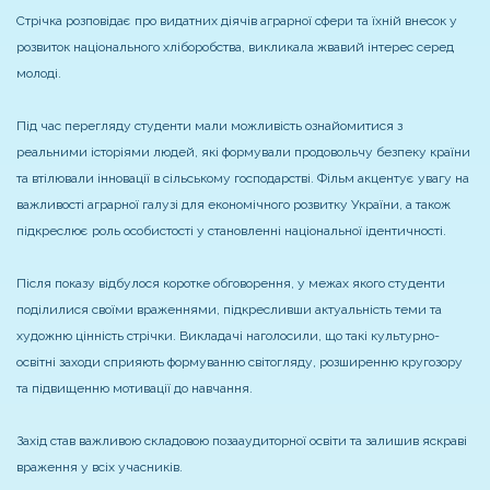
Стрічка розповідає про видатних діячів аграрної сфери та їхній внесок у
розвиток національного хліборобства, викликала жвавий інтерес серед
молоді.
Під час перегляду студенти мали можливість ознайомитися з
реальними історіями людей, які формували продовольчу безпеку країни
та втілювали інновації в сільському господарстві. Фільм акцентує увагу на
важливості аграрної галузі для економічного розвитку України, а також
підкреслює роль особистості у становленні національної ідентичності.
Після показу відбулося коротке обговорення, у межах якого студенти
поділилися своїми враженнями, підкресливши актуальність теми та
художню цінність стрічки. Викладачі наголосили, що такі культурно-
освітні заходи сприяють формуванню світогляду, розширенню кругозору
та підвищенню мотивації до навчання.
Захід став важливою складовою позааудиторної освіти та залишив яскраві
враження у всіх учасників.