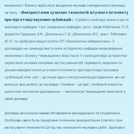
економіки і бізнесу відбулося засідання науково-методичного семінару
на тему:
«
Використання сучасних технологій штучного інтелекту
при підготовці наукових публікацій
». У роботі семінару взяли участь
викладачі кафедри: т.в.о. завідувача кафедри, д.е.н., проф. Кібальник Л. О.,
доценти Гадецька З.М., Данильчук Г. Б., Денисенко В.С., викл. Тобілевич
Ю. Є. та здобувачі вищої освіти ОП «Економічна кібернетика». З
доповіддю на семінарі виступила аспірантка кафедри моделювання
економіки і бізнесу Черкащенко Анастасія. У своїй доповіді аспірантка
окреслила основні напрями застосування ШІ, переваги, недоліки та
ризики використання штучного інтелекту при підготовці наукових
публікацій.
Але
«
ШІ – це лише один з інструментів дослідження, він не
виконує всю роботу за науковця. Головне – це ідеї, глибокий аналіз та
критичне мислення дослідника» – наголосила Черкащенко Анастасія у
своїй доповіді.
Доповідь викликала жваве обговорення викладачами та студентами.
Особлива увага була приділена питанням використання плагіату при
застосуванні технологій ШІ під час написання наукових робіт. Здобувачі