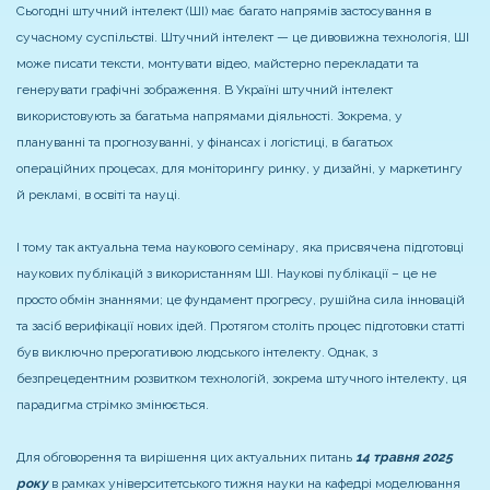
Сьогодні штучний інтелект (ШІ) має багато напрямів застосування в
сучасному суспільстві. Штучний інтелект — це дивовижна технологія, ШІ
може писати тексти, монтувати відео, майстерно перекладати та
генерувати графічні зображення. В Україні штучний інтелект
використовують за багатьма напрямами діяльності. Зокрема, у
плануванні та прогнозуванні, у фінансах і логістиці, в багатьох
операційних процесах, для моніторингу ринку, у дизайні, у маркетингу
й рекламі, в освіті та науці.
І тому так актуальна тема наукового семінару, яка присвячена підготовці
наукових публікацій з використанням ШІ. Наукові публікації – це не
просто обмін знаннями; це фундамент прогресу, рушійна сила інновацій
та засіб верифікації нових ідей. Протягом століть процес підготовки статті
був виключно прерогативою людського інтелекту. Однак, з
безпрецедентним розвитком технологій, зокрема штучного інтелекту, ця
парадигма стрімко змінюється.
Для обговорення та вирішення цих актуальних питань
14 травня 2025
року
в рамках університетського тижня науки на кафедрі моделювання