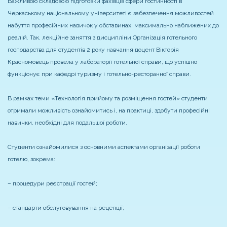
Важливою складовою підготовки фахівців сфери гостинності в
Черкаському національному університеті є забезпечення можливостей
набуття професійних навичок у обставинах, максимально наближених до
реалій. Так, лекційне заняття з дисципліни Організація готельного
господарства для студентів 2 року навчання доцент Вікторія
Красномовець провела у лабораторії готельної справи, що успішно
функціонує при кафедрі туризму і готельно-ресторанної справи.
В рамках теми «Технологія прийому та розміщення гостей» студенти
отримали можливість ознайомитись і, на практиці, здобути професійні
навички, необхідні для подальшої роботи.
Студенти ознайомилися з основними аспектами організації роботи
готелю, зокрема:
– процедури реєстрації гостей;
– стандарти обслуговування на рецепції;