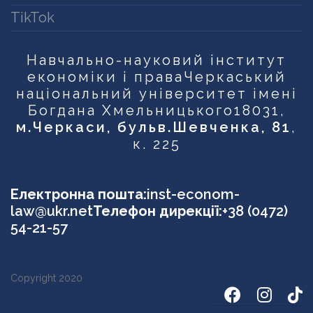
TikTok
Навчально-науковий інститут
економіки і права
Черкаський
національний університет імені
Богдана Хмельницького
18031,
м.Черкаси, бульв.Шевченка, 81
,
к. 225
Електронна пошта:
inst-econom-
law@ukr.net
Телефон дирекції:
+38 (0472)
54-21-57
Copyright 2020