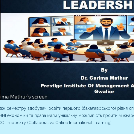
ж семестру здобувачі освіти першого (бакалаврського) рівня сп
ННІ економіки та права мали унікальну можливість пройти міжнаро
IL-проєкту (Collaborative Online International Learning).