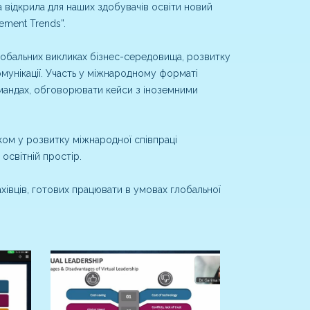
а відкрила для наших здобувачів освіти новий
ement Trends”.
лобальних викликах бізнес-середовища, розвитку
мунікації. Участь у міжнародному форматі
мандах, обговорювати кейси з іноземними
ком у розвитку міжнародної співпраці
 освітній простір.
івців, готових працювати в умовах глобальної