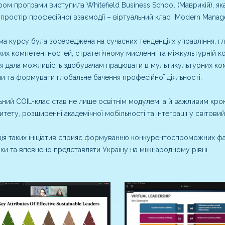
ом програми виступила Whitefield Business School (Маврикій), як
простір професійної взаємодії – віртуальний клас “Modern Manag
а курсу була зосереджена на сучасних тенденціях управління, г
ких компетентностей, стратегічному мисленні та міжкультурній ко
я дала можливість здобувачам працювати в мультикультурних ко
и та формувати глобальне бачення професійної діяльності.
ьний COIL-клас став не лише освітнім модулем, а й важливим кро
итету, розширенні академічної мобільності та інтеграції у світовий
ція таких ініціатив сприяє формуванню конкурентоспроможних фах
ки та впевнено представляти Україну на міжнародному рівні.