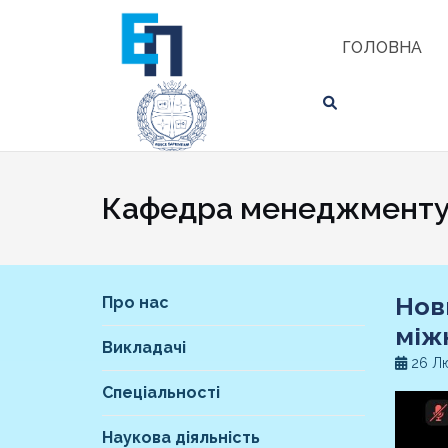
Skip
ЗНАЙТИ
to
ГОЛОВНА
content
Кафедра менеджменту 
Нов
Про нас
між
Викладачі
26 Лю
Спеціальності
Наукова діяльність