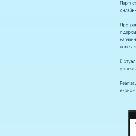
Партнер
онлайн-
Програм
лідерсь
навчанн
колегам
Віртуал
універс
Реаліза
економі