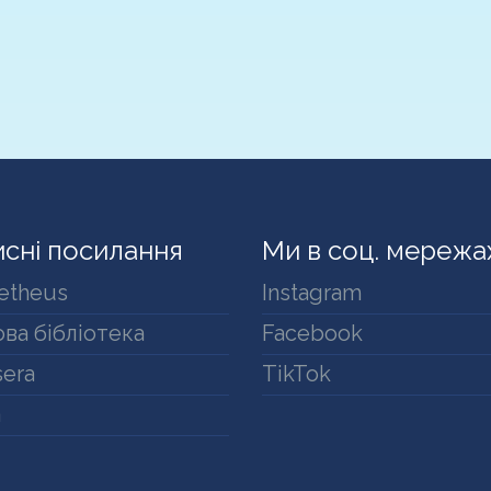
сні посилання
Ми в соц. мережа
etheus
Instagram
ва бібліотека
Facebook
era
TikTok
a