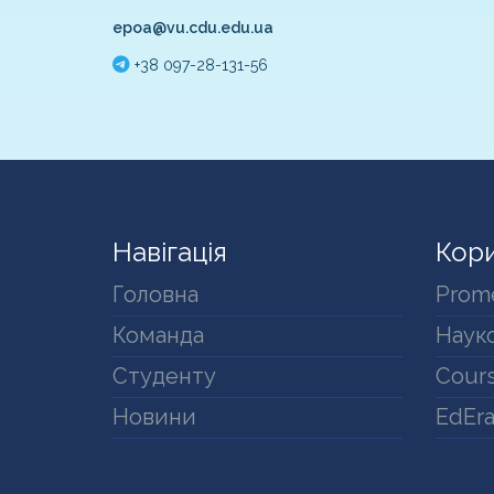
epoa@vu.cdu.edu.ua
+38 097-28-131-56
Навігація
Кори
Головна
Prom
Команда
Науко
Студенту
Cours
Новини
EdEr