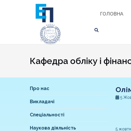
Skip
ЗНАЙТИ
to
ГОЛОВНА
content
Кафедра обліку і фінанс
Олі
Про нас
5 Жов
Викладачі
Спеціальності
Наукова діяльність
5 жовтн