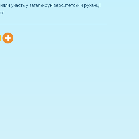
яли участь у загальноуніверситетській руханці!
х!