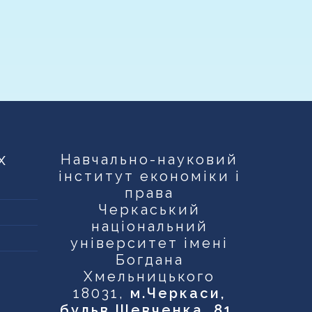
х
Навчально-науковий
інститут економіки і
права
Черкаський
національний
університет імені
Богдана
Хмельницького
18031,
м.Черкаси,
бульв.Шевченка, 81
,