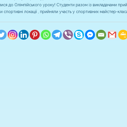
ися до Олімпійського уроку! Студенти разом із викладачами прийн
ли спортивні локації , прийняли участь у спортивних майстер-класа