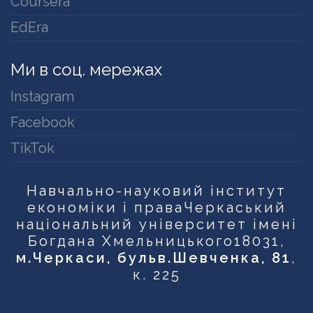
Coursera
EdEra
Ми в соц. мережах
Instagram
Facebook
TikTok
Навчально-науковий інститут
економіки і права
Черкаський
національний університет імені
Богдана Хмельницького
18031,
м.Черкаси, бульв.Шевченка, 81
,
к. 225