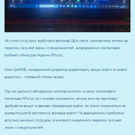
28 січня 2025 року відбулася важлива Q&A-сесія, присвячена змінам до
переліку галузей знань і спеціальностей, затверджених постановою
Кабінету Міністрів України №1021.
Олег ШАРОВ, генеральний директор директорату вищої освіти та освіти
дорослих – головний спікер заходу.
Під час дискусії обговорили ключові аспекти, а саме: особливості
постанови №1021 та її основні положення; вплив змін на підготовку
здобувачів вищої та фахової передвищої освіти; як зміни позначаться на
акредитаційній експертизі закладів освіти? Та відокремили проблеми
вступної кампанії 2025 року в контексті оновленого переліку галузей
знань і спеціальностей.