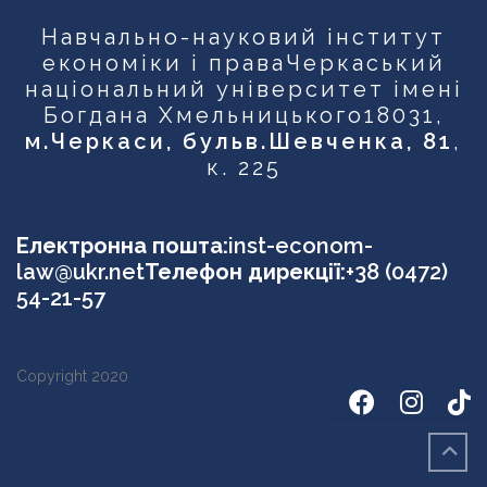
Навчально-науковий інститут
економіки і права
Черкаський
національний університет імені
Богдана Хмельницького
18031,
м.Черкаси, бульв.Шевченка, 81
,
к. 225
Електронна пошта:
inst-econom-
law@ukr.net
Телефон дирекції:
+38 (0472)
54-21-57
Copyright 2020