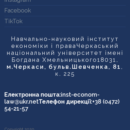
Facebook
TikTok
Навчально-науковий інститут
економіки і права
Черкаський
національний університет імені
Богдана Хмельницького
18031,
м.Черкаси, бульв.Шевченка, 81
,
к. 225
Електронна пошта:
inst-econom-
law@ukr.net
Телефон дирекції:
+38 (0472)
54-21-57
Copyright 2020