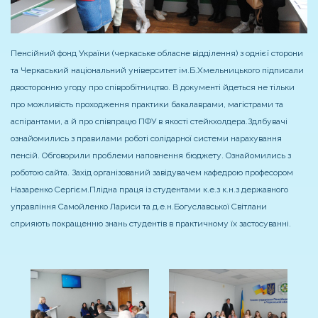
Пенсійний фонд України (черкаське обласне відділення) з однієї сторони
та Черкаський національний університет ім.Б.Хмельницького підписали
двосторонню угоду про співробітництво. В документі йдеться не тільки
про можливість проходження практики бакалаврами, магістрами та
аспірантами, а й про співпрацю ПФУ в якості стейкхолдера.
Здлбувачі
ознайомились з правилами роботі солідарної системи нарахування
пенсій. Обговорили проблеми наповнення бюджету. Ознайомились з
роботою сайта. Захід організований завідувачем кафедрою професором
Назаренко Сергієм.
Плідна праця із студентами к.е.з к.н.з державного
управління Самойленко Лариси та д.е.н.Богуславської Світлани
сприяють покращенню знань студентів в практичному їх застосуванні.