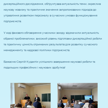
дисертаційного дослідження, обґрунтував актуальність теми, окреслив
наукову новизну та практичне значення запропонованих підходів до
управління розвитком персоналу в сучасних умовах функціонування
підприємств.
У ході фахового обговорення учасники заходу відзначили актуальність
обраної проблематики, високий рівень підготовки дисертаційної роботи
та практичну цінність отриманих результатів для розвитку сучасного
менеджменту та кадрової політики підприємств.
Бажаємо Сергій Кудактін успішного завершення наукової роботи та
подальших професійних і наукових здобутків!