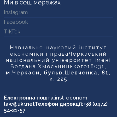
Ми в соц. мережах
Instagram
Facebook
TikTok
Навчально-науковий інститут
економіки і права
Черкаський
національний університет імені
Богдана Хмельницького
18031,
м.Черкаси, бульв.Шевченка, 81
,
к. 225
Електронна пошта:
inst-econom-
law@ukr.net
Телефон дирекції:
+38 (0472)
54-21-57