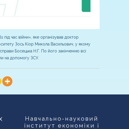
ls під час війни», яке організував доктор
ситету Зось Кіор Микола Васильович, у якому
прави Босецька Н.Г. По його закінченню всі
ли на допомогу ЗСУ.
х
Навчально-науковий
інститут економіки і