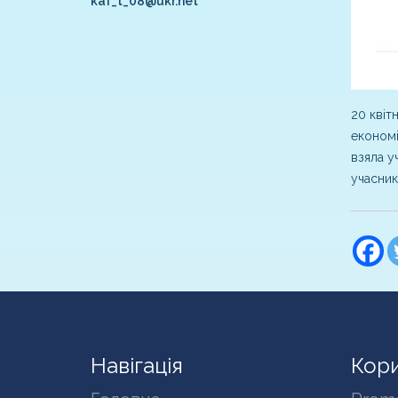
kaf_t_08@ukr.net
20 квітн
економі
взяла у
учасник
Навігація
Кори