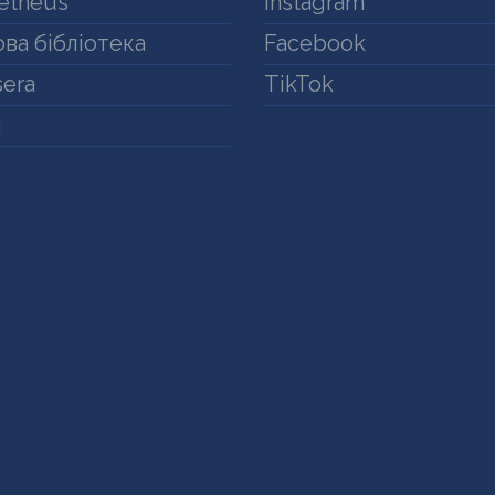
etheus
Instagram
ва бібліотека
Facebook
era
TikTok
a