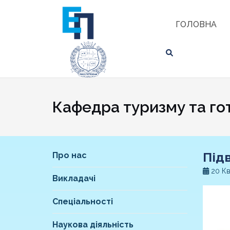
Skip
ЗНАЙТИ
to
ГОЛОВНА
content
Кафедра туризму та го
Під
Про нас
20 Кв
Викладачі
Спеціальності
Наукова діяльність