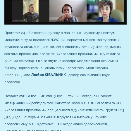
Протягом 24-26 лютого 2025 року в Навчально-науковому інституті
менеджменту та психології ДЗВО «Університет менеджменту освіти»
працювала екзаменаційна комісія зі спеціальності 073 «Менеджмент»,
освітньо-професійної програми «Управління проєктами», яку очолила
учений секретар, т.в.о. завідувача кафедри моделювання економіки і
бізнесу Черкаського національного університету імені Богдана
Хмельницького
Любов КІБАЛЬНИК
, доктор економічних наук,
професор.
Незважаючи на воєнний стан у країні, технічні складнощі, захист
кваліфікаційних робіт другого (магістерського) рівня вищої освіти за ОПП
«Управління проєктами», спеціальності 073 «Менеджмент», груп УП-23-
Д1/Д2 (денної форми навчання) відбувся на високому науково-
професійному рівні з дотриманням академічної доброчесності,
нормативних та безпекових вимог.