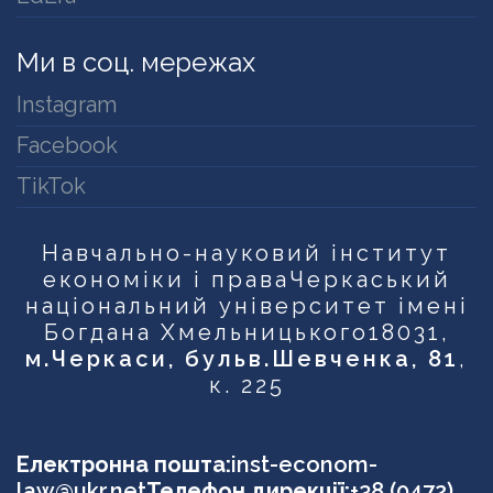
Ми в соц. мережах
Instagram
Facebook
TikTok
Навчально-науковий інститут
економіки і права
Черкаський
національний університет імені
Богдана Хмельницького
18031,
м.Черкаси, бульв.Шевченка, 81
,
к. 225
Електронна пошта:
inst-econom-
law@ukr.net
Телефон дирекції:
+38 (0472)