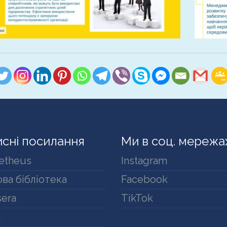
сні посилання
Ми в соц. мережа
etheus
Instagram
ва бібліотека
Facebook
era
TikTok
a