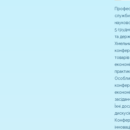
Профес
служби 
науково
5 грудн
та держ
Хмельни
конфере
товарів
економі
практикі
Особлив
конфере
економі
засідан
Їхні до
дискусі
Конфер
інновац