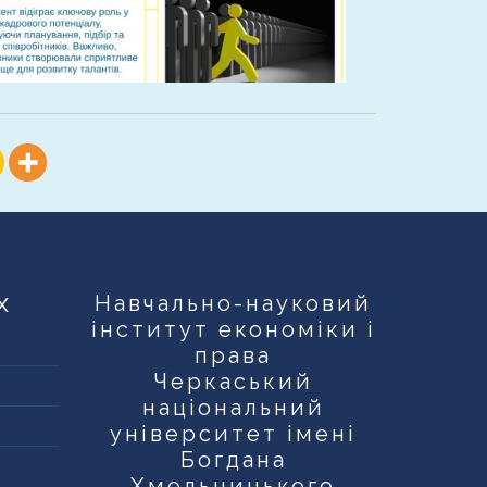
х
Навчально-науковий
інститут економіки і
права
Черкаський
національний
університет імені
Богдана
Хмельницького