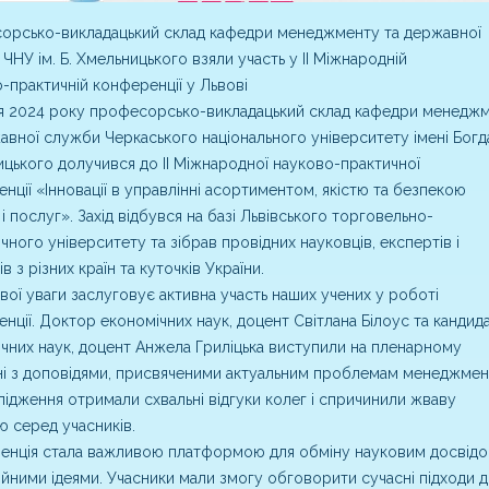
орсько-викладацький склад кафедри менеджменту та державної
ЧНУ ім. Б. Хмельницького взяли участь у II Міжнародній
-практичній конференції у Львові
я 2024 року професорсько-викладацький склад кафедри менедж
авної служби Черкаського національного університету імені Богд
цького долучився до II Міжнародної науково-практичної
нції «Інновації в управлінні асортиментом, якістю та безпекою
 і послуг». Захід відбувся на базі Львівського торговельно-
чного університету та зібрав провідних науковців, експертів і
в з різних країн та куточків України.
ої уваги заслуговує активна участь наших учених у роботі
нції. Доктор економічних наук, доцент Світлана Білоус та кандид
чних наук, доцент Анжела Гриліцька виступили на пленарному
ні з доповідями, присвяченими актуальним проблемам менеджмен
слідження отримали схвальні відгуки колег і спричинили жваву
ю серед учасників.
енція стала важливою платформою для обміну науковим досвідо
ійними ідеями. Учасники мали змогу обговорити сучасні підходи 