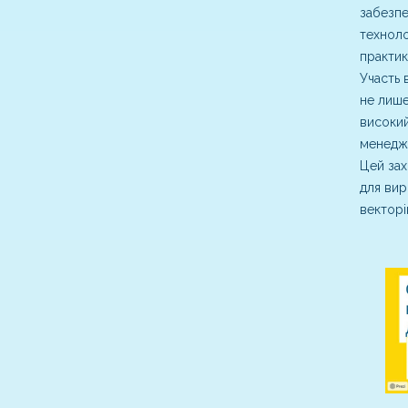
забезпе
техноло
практик
Участь 
не лише
високий
менедж
Цей зах
для вир
векторі