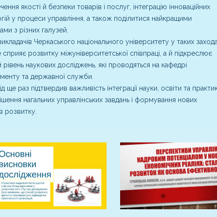
чення якості й безпеки товарів і послуг, інтеграцію інноваційних
гій у процеси управління, а також поділитися найкращими
ами з різних галузей.
викладачів Черкаського національного університету у таких заход
 сприяє розвитку міжуніверситетської співпраці, а й підкреслює
 рівень наукових досліджень, які проводяться на кафедрі
менту та державної служби.
ід ще раз підтвердив важливість інтеграції науки, освіти та практи
ішення нагальних управлінських завдань і формування нових
в розвитку.