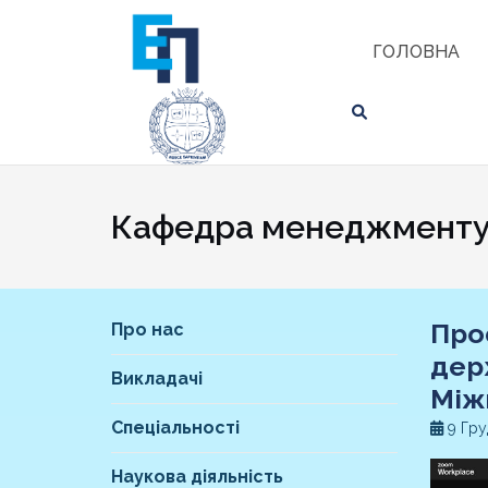
Skip
ЗНАЙТИ
to
ГОЛОВНА
content
Кафедра менеджменту 
Про
Про нас
держ
Викладачі
Між
Спеціальності
9 Гру
Наукова діяльність