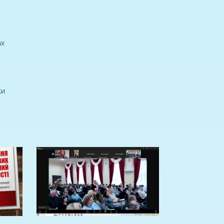
ах
ки