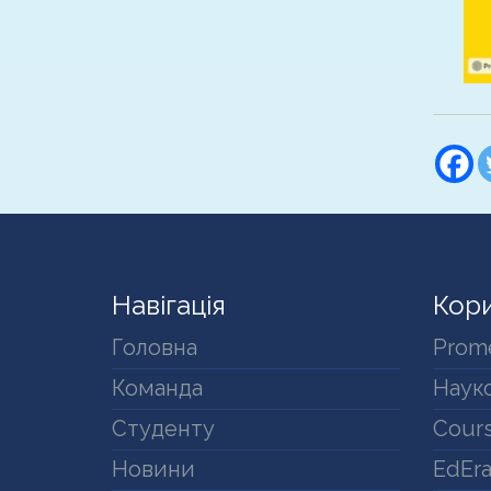
Навігація
Кори
Головна
Prom
Команда
Науко
Студенту
Cours
Новини
EdEr