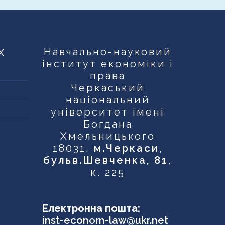
х
Навчально-науковий
інститут економіки і
права
Черкаський
національний
університет імені
Богдана
Хмельницького
18031,
м.Черкаси,
бульв.Шевченка, 81
,
к. 225
Електронна пошта:
inst-econom-law@ukr.net