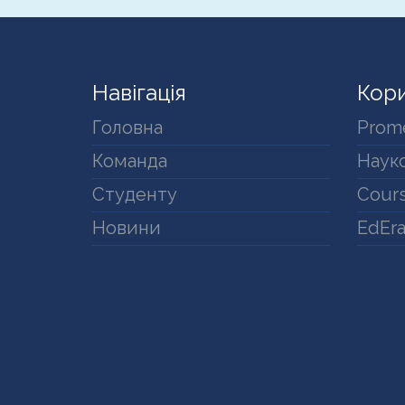
Навігація
Кори
Головна
Prom
Команда
Науко
Студенту
Cours
Новини
EdEr