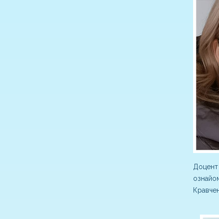
Доцент 
ознайом
Кравчен