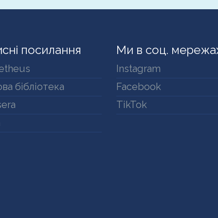
сні посилання
Ми в соц. мережа
etheus
Instagram
ва бібліотека
Facebook
era
TikTok
a