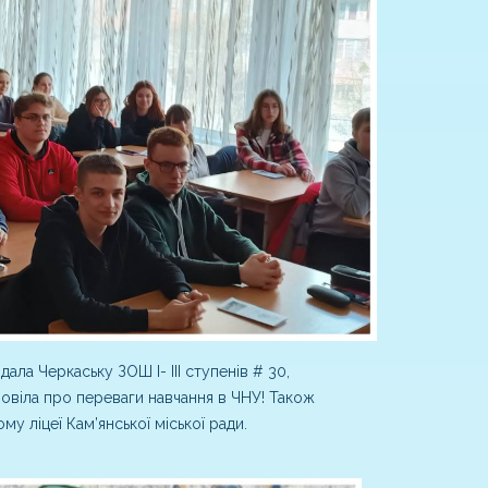
ла Черкаську ЗОШ І- ІІІ ступенів # 30,
повіла про переваги навчання в ЧНУ! Також
у ліцеї Кам’янської міської ради.