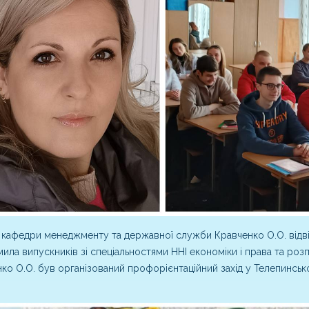
кафедри менеджменту та державної служби Кравченко О.О. відвіда
ила випускників зі спеціальностями ННІ економіки і права та роз
ко О.О. був організований профорієнтаційний захід у Телепинськом