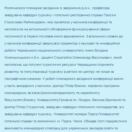
Розпочалося пленарне засідання зі звернення д.е.н., професора,
завідувача кафедри туризму і готельно-ресторанної справи Пасєки
Станіслави Раймондівни, яка привітала учасників конференції та
наголосила на актуальності обговорення функціонування сфери
гостинності в Україні післявоєнного відновлення. З вітальним словом до
учасників конференції звернувся проректор з наукової та інноваційної
роботи Черкаського національного університету імені Богдана
Хмельницького к.б.н., доцент Спрягайло Олександр Васильович, який
наголосив, що потужні туристичні ресурси Черкащини сприяють
розвитку та популяризації туризму в регіоні як центру не лише за
географічною ознакою. У роботі пленарного засідання конференції взяли
участь закордонні учасники: доктор Пітер Влахос, керівник програми
міжнародних зв’язків Школименеджменту та маркетингу
Факультетубізнесу УніверситетуГрінвіча (м. Лондон, Велика Британія) та
доктор Пітер Студничка, завідувач кафедри готельного господарства, в.о.
завідувача кафедри туризму, Університет коледж Прага (Університет
готельної справи та економіки), м. Прага, Чехія. Обидва гості підкреслили
важливість міжнародної співпраці для українських закладів освіти та