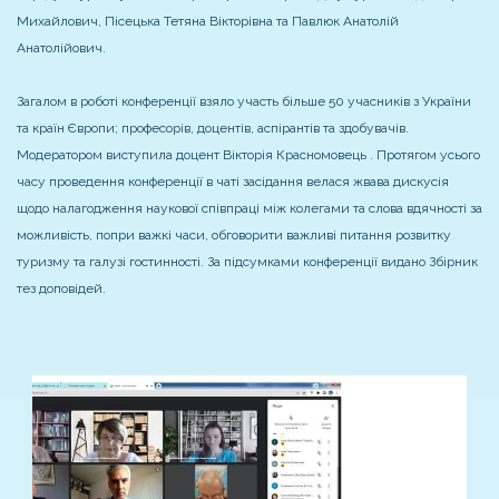
Михайлович, Пісецька Тетяна Вікторівна та Павлюк Анатолій
Анатолійович.
Загалом в роботі конференції взяло участь більше 50 учасників з України
та країн Європи; професорів, доцентів, аспірантів та здобувачів.
Модератором виступила доцент Вікторія Красномовець . Протягом усього
часу проведення конференції в чаті засідання велася жвава дискусія
щодо налагодження наукової співпраці між колегами та слова вдячності за
можливість, попри важкі часи, обговорити важливі питання розвитку
туризму та галузі гостинності. За підсумками конференції видано Збірник
тез доповідей.