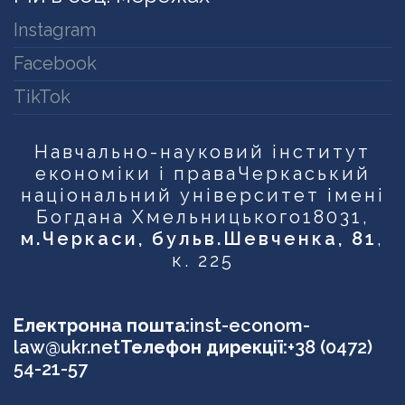
Instagram
Facebook
TikTok
Навчально-науковий інститут
економіки і права
Черкаський
національний університет імені
Богдана Хмельницького
18031,
м.Черкаси, бульв.Шевченка, 81
,
к. 225
Електронна пошта:
inst-econom-
law@ukr.net
Телефон дирекції:
+38 (0472)
54-21-57