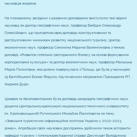
науковців зокрема.
На пленарному засіданні з цікавими доповідями виступили такі відомі
науковці як доктор географічних наук, професор Бейдик Олександр
Олексійович, що присвятив свою доповідь конструктивним та
деструктивним чинникам розвитку національного туризму; доктор
економічних наук, професор Семикіна Марина Валентинівна з темою
доповіді «Розвиток готельно-ресторанного бізнесу на основі формування
корпоративної культури» та доктор економічних наук, професор Мальська
Марта Пилипівна, яка днями повернулася з Польщі, де була учасницею
15 Балтійського Бізнес Форуму під почесним патронатом Президента РП
Анджея Дуди.
Цікавою та багатовекторною була доповідь кандидата географічних наук,
доцента Центральноукраїнського національного технічного університету
(м. Кропивницький) Рутинського Михайла Йосиповича на тему
«Зовнішня туристично-інформаційна політика України у 2022-2023
роках». Апробацію своїх наукових досліджень здійснили також аспіранти
кафедри туризму і готельноресторанної справи Джумурат Володимир