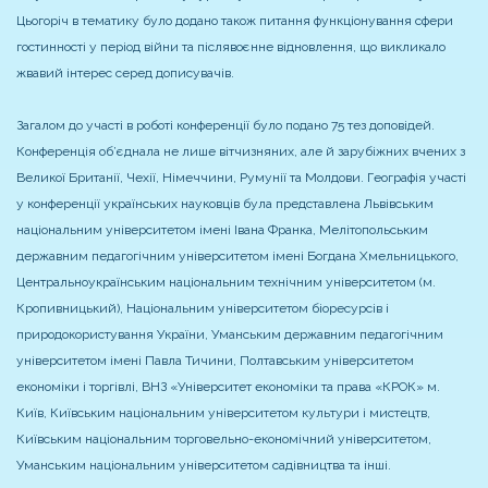
Цьогоріч в тематику було додано також питання функціонування сфери
гостинності у період війни та післявоєнне відновлення, що викликало
жвавий інтерес серед дописувачів.
Загалом до участі в роботі конференції було подано 75 тез доповідей.
Конференція об’єднала не лише вітчизняних, але й зарубіжних вчених з
Великої Британії, Чехії, Німеччини, Румунії та Молдови. Географія участі
у конференції українських науковців була представлена Львівським
національним університетом імені Івана Франка, Мелітопольським
державним педагогічним університетом імені Богдана Хмельницького,
Центральноукраїнським національним технічним університетом (м.
Кропивницький), Національним університетом біоресурсів і
природокористування України, Уманським державним педагогічним
університетом імені Павла Тичини, Полтавським університетом
економіки і торгівлі, ВНЗ «Університет економіки та права «КРОК» м.
Київ, Київським національним університетом культури і мистецтв,
Київським національним торговельно-економічний університетом,
Уманським національним університетом садівництва та інші.