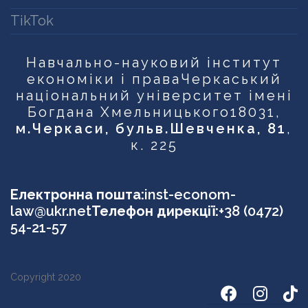
TikTok
Навчально-науковий інститут
економіки і права
Черкаський
національний університет імені
Богдана Хмельницького
18031,
м.Черкаси, бульв.Шевченка, 81
,
к. 225
Електронна пошта:
inst-econom-
law@ukr.net
Телефон дирекції:
+38 (0472)
54-21-57
Copyright 2020