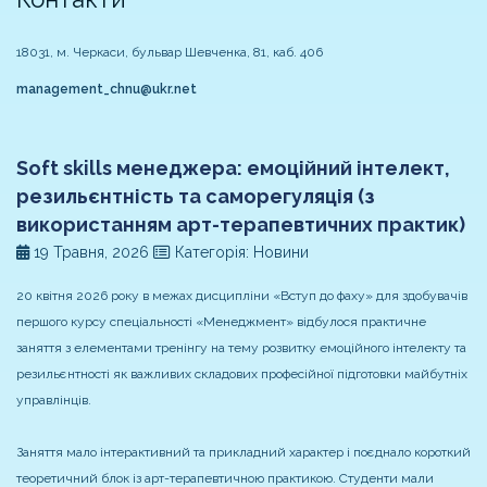
18031, м. Черкаси, бульвар Шевченка, 81, каб. 406
management_chnu@ukr.net
Soft skills менеджера: емоційний інтелект,
резильєнтність та саморегуляція (з
використанням арт-терапевтичних практик)
19 Травня, 2026
Категорія: Новини
20 квітня 2026 року в межах дисципліни «Вступ до фаху» для здобувачів
першого курсу спеціальності «Менеджмент» відбулося практичне
заняття з елементами тренінгу на тему розвитку емоційного інтелекту та
резильєнтності як важливих складових професійної підготовки майбутніх
управлінців.
Заняття мало інтерактивний та прикладний характер і поєднало короткий
теоретичний блок із арт-терапевтичною практикою. Студенти мали