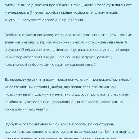
змогу не лише дізнатися про значення емоційного інтелекту в діяльності
менеджера, а й через творчість краще усвідомити власні емоції,
внутрішні ресурси та способи їх відновлення.
Особливою частиною заходу стала арт-терапевтична активність – розпис
тканинних шоперів, під час якої кожен учасник створював унікальний
візуальний образ свого емоційного стану, настрою чи внутрішньої опори.
Такий формат сприяв зниженню емоційної напруги, розвитку
креативності та формуванню навичок саморегуляції.
До проведення заняття долучилася психологиня громадської організації
«Десяте квітня» Наталія Цимбал, яка поділилася практичними
інструментами підтримки ментального здоров’я, допомогла учасникам
глибше зануритися в процес самопізнання та провела рефлексійне
обговорення результатів.
Здобувачі освіти активно включилися в роботу, демонструючи
відкритість, зацікавленість та готовність до саморозвитку. Заняття пройшло