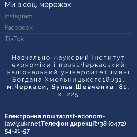
Ми в соц. мережах
Instagram
Facebook
TikTok
Навчально-науковий інститут
економіки і права
Черкаський
національний університет імені
Богдана Хмельницького
18031,
м.Черкаси, бульв.Шевченка, 81
,
к. 225
Електронна пошта:
inst-econom-
law@ukr.net
Телефон дирекції:
+38 (0472)
54-21-57