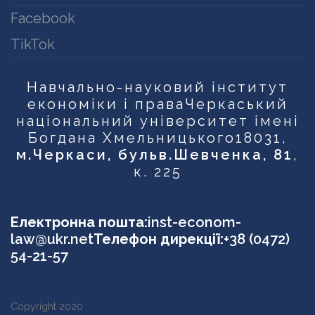
Facebook
TikTok
Навчально-науковий інститут
економіки і права
Черкаський
національний університет імені
Богдана Хмельницького
18031,
м.Черкаси, бульв.Шевченка, 81
,
к. 225
Електронна пошта:
inst-econom-
law@ukr.net
Телефон дирекції:
+38 (0472)
54-21-57
Copyright 2020