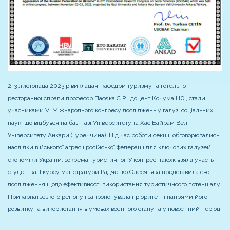
2-3 листопада 2023 р.викладачі кафедри туризму та готельно-
ресторанної справи професор Пасєка С.Р., доцент Кочума І.Ю., стали
учасниками VI Міжнародного конгресу досліджень у галузі соціальних
наук, що відбувся на базі Газі Університету та Хас Байрам Велі
Університету Анкари (Туреччина). Під час роботи секції, обговорювались
наслідки військової агресії російської федерації для ключових галузей
економіки України, зокрема туристичної. У конгресі також взяла участь
студентка ІІ курсу магістратури Радченко Олеся, яка представила свої
дослідження щодо ефективності використання туристичноого потенціалу
Прикарпатьського регіону і запропонувала пріоритетні напрями його
розвитку та використання в умовах воєнного стану та у повоєнний період.