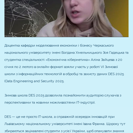
Доцентка кафедри моделювання економіки і бізнесу Черкаського
національного університету імені Богдана Хмельницького Зоя Гадецька та
студентка спеціальності «Економічна кібернетика» Аліна Зайцева з 20
січня по 2 лютого в онлайн-форматі взяли участь у роботі VI Зимової
школи з інформаційних технологій в обробці та захисту даних DES 2025
(Data Engineering and Security 2025.
Зимова школа DES 2025 дозволила познайомити аудиторію слухачів з
перспективами та новими можливостями IT-індустрії.
DES — це не просто IT-школа, а справжній осередок інновацій при
Львівському національному університеті імені Івана Франка. Щороку тут
збираються зацікавлені студенти з усієї України, щоб опанувати знання