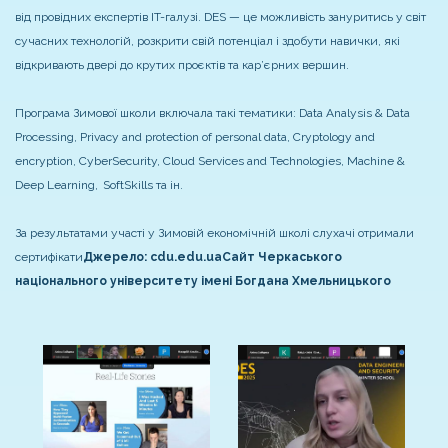
від провідних експертів IT-галузі. DES — це можливість зануритись у світ
сучасних технологій, розкрити свій потенціал і здобути навички, які
відкривають двері до крутих проєктів та кар’єрних вершин.
Програма Зимової школи включала такі тематики: Data Analysis & Data
Processing, Privacy and protection of personal data, Cryptology and
encryption, CyberSecurity, Cloud Services and Technologies, Machine &
Deep Learning, SoftSkills та ін.
За результатами участі у Зимовій економічній школі слухачі отримали
сертифікати
Джерело:
cdu.edu.ua
Сайт Черкаського
національного університету імені Богдана Хмельницького