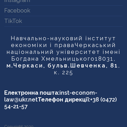
Facebook
TikTok
Навчально-науковий інститут
економіки і права
Черкаський
національний університет імені
Богдана Хмельницького
18031,
м.Черкаси, бульв.Шевченка, 81
,
к. 225
Електронна пошта:
inst-econom-
law@ukr.net
Телефон дирекції:
+38 (0472)
54-21-57
Copyright 2020